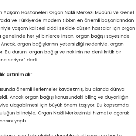
ren Yaşam Hastaneleri Organ Nakli Merkezi Müdürü ve Genel
ünyada ve Türkiye’de modern tıbbın en önemli başarılarından
eniyle yaşam kalitesi ciddi şekilde düşen hastalar için organ
a genelinde her yıl binlerce insan, organ bağışı sayesinde
ncak, organ bağışlarının yetersizliği nedeniyle, organ
 Bu durum, organ bağışı ve naklinin ne denli kritik bir
e seriyor” dedi.
lık
art
ırılmalı”
 konusunda önemli ilerlemeler kaydetmiş, bu alanda dünya
ldi. Ancak organ bağışı konusundaki bilinç ve duyarlılığın
aviye ulaşabilmesi için büyük önem taşıyor. Bu kapsamda,
luğun bilinciyle, Organ Nakli Merkezimizi hizmete açarak
asını yaptı.
rosu, son teknolojiyle donatılmış altyapısı ve hasta