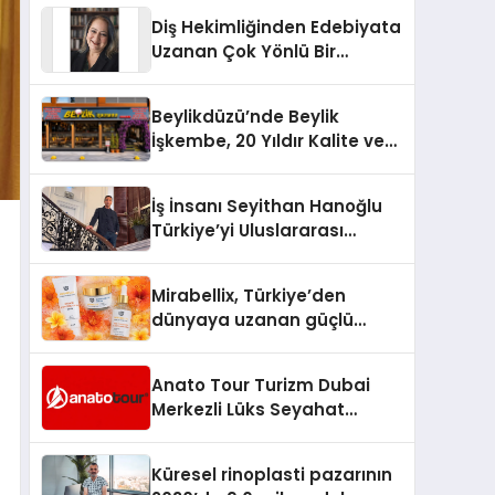
Türkiye’de
Diş Hekimliğinden Edebiyata
Uzanan Çok Yönlü Bir
Yaşam: Yeşim Şahin Yaman
Beylikdüzü’nde Beylik
İşkembe, 20 Yıldır Kalite ve
Lezzetin Değişmeyen Adresi
İş İnsanı Seyithan Hanoğlu
Türkiye’yi Uluslararası
Arenada Tanıtmayı
Hedefliyor
Mirabellix, Türkiye’den
dünyaya uzanan güçlü
büyümesini sürdürüyor
Anato Tour Turizm Dubai
Merkezli Lüks Seyahat
Hizmetleriyle Küresel
Turizmde Öne Çıkıyor
Küresel rinoplasti pazarının