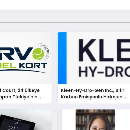
 Court, 24 Ülkeye
Kleen-Hy-Dro-Gen Inc., Sıfır
apan Türkiye’nin
Karbon Emisyonlu Hidrojen
rtu Üretim Gücü
Isıtma Teknolojisinde ISO ve
TSSA Düzenleyici Onaylarını
Aldı