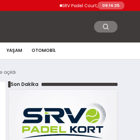
SRV Padel Court, Türkiye’den Dünyaya Uzan
09:14:36
YAŞAM
OTOMOBIL
 açıldı
Son Dakika