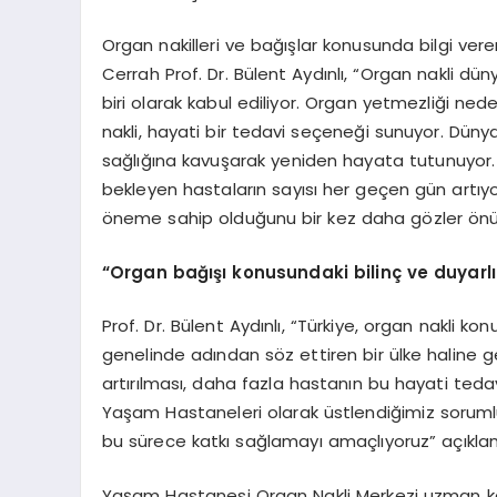
Organ nakilleri ve bağışlar konusunda bilgi ve
Cerrah Prof. Dr. Bülent Aydınlı, “Organ nakli d
biri olarak kabul ediliyor. Organ yetmezliği ned
nakli, hayati bir tedavi seçeneği sunuyor. Düny
sağlığına kavuşarak yeniden hayata tutunuyor. A
bekleyen hastaların sayısı her geçen gün artıyor.
öneme sahip olduğunu bir kez daha gözler önün
“
Organ bağışı konusundaki bilinç ve duyarlı
Prof. Dr. Bülent Aydınlı, “Türkiye, organ nakli
genelinde adından söz ettiren bir ülke haline ge
artırılması, daha fazla hastanın bu hayati ted
Yaşam Hastaneleri olarak üstlendiğimiz sorumlu
bu sürece katkı sağlamayı amaçlıyoruz” açıklam
Yaşam Hastanesi Organ Nakli Merkezi uzman kad