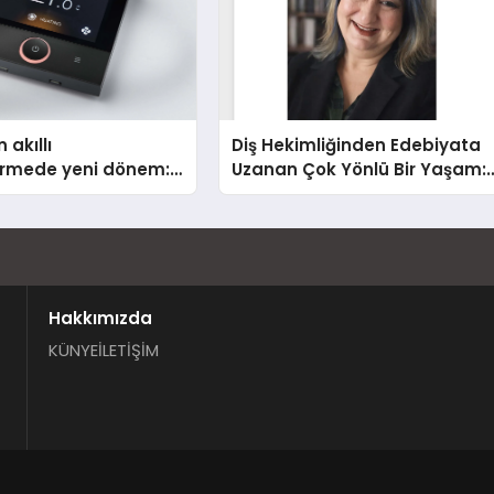
 akıllı
Diş Hekimliğinden Edebiyata
dirmede yeni dönem:
Uzanan Çok Yönlü Bir Yaşam:
lus Türkiye’de
Yeşim Şahin Yaman
Hakkımızda
KÜNYE
İLETİŞİM