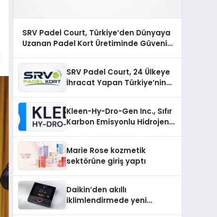
SRV Padel Court, Türkiye’den Dünyaya
Uzanan Padel Kort Üretiminde Güvenin
Adresi
SRV Padel Court, 24 Ülkeye
İhracat Yapan Türkiye’nin
Padel Kortu Üretim Gücü
Kleen-Hy-Dro-Gen Inc., Sıfır
Karbon Emisyonlu Hidrojen
Isıtma Teknolojisinde ISO ve
TSSA Düzenleyici Onaylarını
Marie Rose kozmetik
Aldı
sektörüne giriş yaptı
Daikin’den akıllı
iklimlendirmede yeni
dönem: Madoka Plus