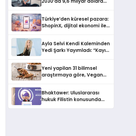
2030’da 9,6 milyar dolara
ulaşması bekleniyor
Türkiye’den küresel pazara:
ShopinX, dijital ekonomi ile
gerçek dünya alışverişini bir
araya getirmeyi hedefliyor
Ayla Selvi Kendi Kaleminden
Yedi Şarkı Yayımladı: “Kayıp
Kasetler 1” 31 Temmuz’da
Çıktı
Yeni yapilan 31 bilimsel
araştırmaya göre, Vegan
Köpek Maması ve Vegan
Kedi Mamasının İyi
Bhaktawer: Uluslararası
Sindirildiğini Ortaya Koydu
hukuk Filistin konusunda
çifte standart uyguluyor