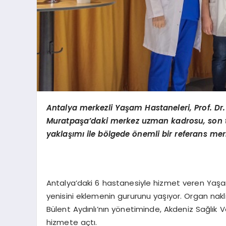
Antalya merkezli Yaşam Hastaneleri, Prof. Dr. 
Muratpaşa
’
daki merkez uzman kadrosu, son te
yaklaşımı ile b
ö
lgede
ö
nemli bir referans mer
Antalya’daki 6 hastanesiyle hizmet veren Yaşam 
yenisini eklemenin gururunu yaşıyor. Organ nak
Bülent Aydınlı’nın yönetiminde, Akdeniz Sağlık
hizmete açtı.