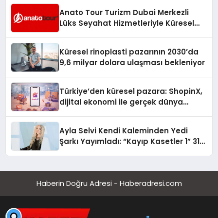
Anato Tour Turizm Dubai Merkezli
Lüks Seyahat Hizmetleriyle Küresel
Turizmde Öne Çıkıyor
Küresel rinoplasti pazarının 2030’da
9,6 milyar dolara ulaşması bekleniyor
Türkiye’den küresel pazara: ShopinX,
dijital ekonomi ile gerçek dünya
alışverişini bir araya getirmeyi
hedefliyor
Ayla Selvi Kendi Kaleminden Yedi
Şarkı Yayımladı: “Kayıp Kasetler 1” 31
Temmuz’da Çıktı
Haberin Doğru Adresi - Haberadresi.com