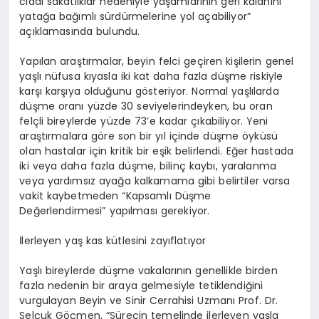
ciddi sakatlıklar nedeniyle yaşamlarının geri kalanını
yatağa bağımlı sürdürmelerine yol açabiliyor”
açıklamasında bulundu.
Yapılan araştırmalar, beyin felci geçiren kişilerin genel
yaşlı nüfusa kıyasla iki kat daha fazla düşme riskiyle
karşı karşıya olduğunu gösteriyor. Normal yaşlılarda
düşme oranı yüzde 30 seviyelerindeyken, bu oran
felçli bireylerde yüzde 73’e kadar çıkabiliyor. Yeni
araştırmalara göre son bir yıl içinde düşme öyküsü
olan hastalar için kritik bir eşik belirlendi. Eğer hastada
iki veya daha fazla düşme, bilinç kaybı, yaralanma
veya yardımsız ayağa kalkamama gibi belirtiler varsa
vakit kaybetmeden “Kapsamlı Düşme
Değerlendirmesi” yapılması gerekiyor.
İlerleyen yaş kas kütlesini zayıflatıyor
Yaşlı bireylerde düşme vakalarının genellikle birden
fazla nedenin bir araya gelmesiyle tetiklendiğini
vurgulayan Beyin ve Sinir Cerrahisi Uzmanı Prof. Dr.
Selçuk Göçmen, “Sürecin temelinde ilerleyen yaşla