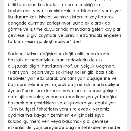
birlikte azalan kas kütlesi, eklem esnekliğinin
kaybolması veya sinir sisteminin etkilenmesi yer alıyor.
Bu durum kas, iskelet ve sinir sistemini zayıflatarak
dengede durmayı zorlaştırıyor. Buna ek olarak da
görme ve işitme duyularında meydana gelen kayıplar
çevresel algıyı zayıflatır ve bireyin etrafındaki engelleri
fark etmesini güçleştirebiliyor” dedi.
Sadece fiziksel değişimler değil, eşlik eden kronik
hastalıklar nedeniyle alınan tedavilerin de risk
oluşturabildiğini hatırlatan Prof. Dr. Selçuk Göçmen,
“Tansiyon ilaçları veya sakinleştiriciler gibi bazı tıbbi
tedaviler yan etki olarak ani tansiyon düşüşlerine ve
baş dönmelerine yol açarak düşme riskini artırabiliyor.
Ayrıca Parkinson, demans veya inme sonrası gelişen
nörolojik sorunlar, vücudun koordinasyon yeteneğini
bozarak dengesizliklere ve düşmelere yol açabiliyor.
Tüm bu içsel faktörlerin yanı sıra evdeki yetersiz
aydınlatma, kaygan zeminler, ev içindeki eşya
kalabalığı, merdiven veya basamak gibi çevresel
etkenler de yaşlı bireylerde düşme tehlikelerine neden