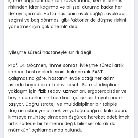
işitme engellerinden ilaç revizyonuna, kemik erimesi
riskinden idrar kaçırma ve bilişsel duruma kadar her
detayı içermeli. Hatta hastanın ayak sağlığı, ayakkabı
seçimi ve baş dönmesi gibi faktörler de düşme riskini
yönetmek için çok önemli” dedi.
İyileşme süreci hastaneyle sınırlı değil
Prof. Dr. Göçmen, “İnme sonrası iyileşme süreci artık
sadece hastanelerle sınırlı kalmamalı. FAST
çalışmasına göre, hastanın evde attığı her adım
aslında hayati birer tedavi fırsatı. Bu multidisipliner
yaklaşım için fizik tedavi uzmanları, ergoterapistler ve
beyin cerrahlarının koordineli çalışması hayati önem
taşıyor. Doğru strateji ve multidisipliner bir takiple
düşme riskini yönetmek ve yatağa bağımlı kalmadan,
kimseye muhtaç olmadan özgürce hareket edebilmek
artık sadece bir temenni değil, bilimsel olarak da
mümkün” açıklamasında bulundu.