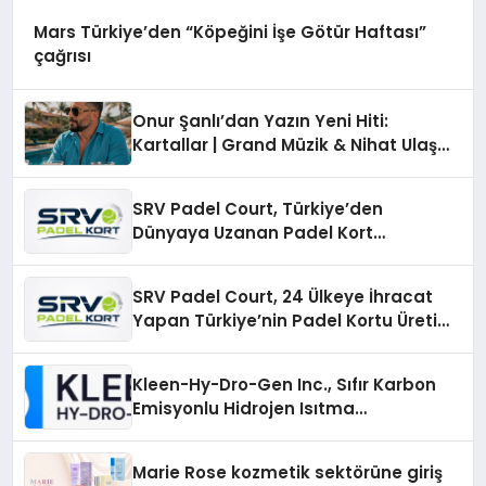
Mars Türkiye’den “Köpeğini İşe Götür Haftası”
çağrısı
Onur Şanlı’dan Yazın Yeni Hiti:
Kartallar | Grand Müzik & Nihat Ulaş
İmzalı Yeni Şarkı
SRV Padel Court, Türkiye’den
Dünyaya Uzanan Padel Kort
Üretiminde Güvenin Adresi
SRV Padel Court, 24 Ülkeye İhracat
Yapan Türkiye’nin Padel Kortu Üretim
Gücü
Kleen-Hy-Dro-Gen Inc., Sıfır Karbon
Emisyonlu Hidrojen Isıtma
Teknolojisinde ISO ve TSSA
Düzenleyici Onaylarını Aldı
Marie Rose kozmetik sektörüne giriş