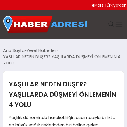
Mars Türkiye’den “Köpeğ
ANASAYFA
Ana Sayfa
Yerel Haberler
YAŞLILAR NEDEN DÜŞER? YAŞLILARDA DÜŞMEYİ ÖNLEMENİN 4
GÜNDEM
YOLU
SPOR
YAŞLILAR NEDEN DÜŞER?
EKONOMI
YAŞLILARDA DÜŞMEYİ ÖNLEMENİN
4 YOLU
TEKNOLOJI
Yaşlılık döneminde hareketliliğin azalmasıyla birlikte
EĞITIM
en büyük sağlık risklerinden biri haline gelen