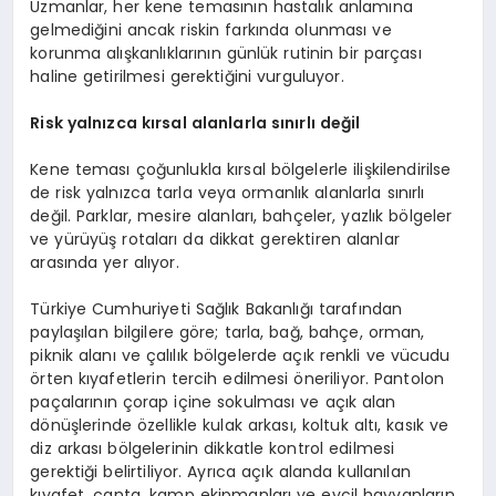
Uzmanlar, her kene temasının hastalık anlamına
gelmediğini ancak riskin farkında olunması ve
korunma alışkanlıklarının günlük rutinin bir parçası
haline getirilmesi gerektiğini vurguluyor.
Risk yalnızca kırsal alanlarla sınırlı değil
Kene teması çoğunlukla kırsal bölgelerle ilişkilendirilse
de risk yalnızca tarla veya ormanlık alanlarla sınırlı
değil. Parklar, mesire alanları, bahçeler, yazlık bölgeler
ve yürüyüş rotaları da dikkat gerektiren alanlar
arasında yer alıyor.
Türkiye Cumhuriyeti Sağlık Bakanlığı tarafından
paylaşılan bilgilere göre; tarla, bağ, bahçe, orman,
piknik alanı ve çalılık bölgelerde açık renkli ve vücudu
örten kıyafetlerin tercih edilmesi öneriliyor. Pantolon
paçalarının çorap içine sokulması ve açık alan
dönüşlerinde özellikle kulak arkası, koltuk altı, kasık ve
diz arkası bölgelerinin dikkatle kontrol edilmesi
gerektiği belirtiliyor. Ayrıca açık alanda kullanılan
kıyafet, çanta, kamp ekipmanları ve evcil hayvanların