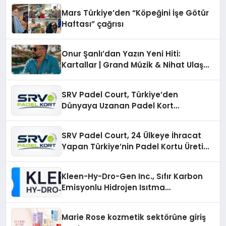
Mars Türkiye’den “Köpeğini İşe Götür
Haftası” çağrısı
Onur Şanlı’dan Yazın Yeni Hiti:
Kartallar | Grand Müzik & Nihat Ulaş
İmzalı Yeni Şarkı
SRV Padel Court, Türkiye’den
Dünyaya Uzanan Padel Kort
Üretiminde Güvenin Adresi
SRV Padel Court, 24 Ülkeye İhracat
Yapan Türkiye’nin Padel Kortu Üretim
Gücü
Kleen-Hy-Dro-Gen Inc., Sıfır Karbon
Emisyonlu Hidrojen Isıtma
Teknolojisinde ISO ve TSSA
Düzenleyici Onaylarını Aldı
Marie Rose kozmetik sektörüne giriş