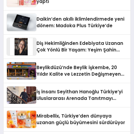
yaptı
Daikin’den akıllı iklimlendirmede yeni
dönem: Madoka Plus Türkiye’de
Diş Hekimliğinden Edebiyata Uzanan
Çok Yönlü Bir Yaşam: Yeşim Şahin
Yaman
Beylikdüzü’nde Beylik İşkembe, 20
Yıldır Kalite ve Lezzetin Değişmeyen
Adresi
İş İnsanı Seyithan Hanoğlu Türkiye’yi
Uluslararası Arenada Tanıtmayı
Hedefliyor
Mirabellix, Türkiye’den dünyaya
uzanan güçlü büyümesini sürdürüyor