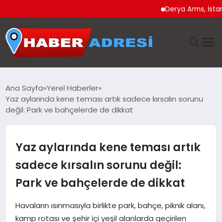
Derya Arms, İstanbul Pro
ANASAYFA
Ana Sayfa
Yerel Haberler
Yaz aylarında kene teması artık sadece kırsalın sorunu
GÜNDEM
değil: Park ve bahçelerde de dikkat
SPOR
Yaz aylarında kene teması artık
EKONOMI
sadece kırsalın sorunu değil:
Park ve bahçelerde de dikkat
TEKNOLOJI
Havaların ısınmasıyla birlikte park, bahçe, piknik alanı,
EĞITIM
kamp rotası ve şehir içi yeşil alanlarda geçirilen