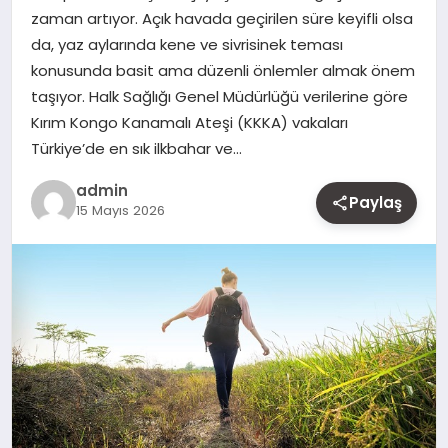
zaman artıyor. Açık havada geçirilen süre keyifli olsa
MAGAZIN
da, yaz aylarında kene ve sivrisinek teması
konusunda basit ama düzenli önlemler almak önem
YAŞAM
taşıyor. Halk Sağlığı Genel Müdürlüğü verilerine göre
Kırım Kongo Kanamalı Ateşi (KKKA) vakaları
OTOMOBIL
Türkiye’de en sık ilkbahar ve…
admin
Paylaş
15 Mayıs 2026