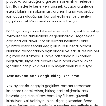
piyasaya sunulduğunu gösteren önemli kriterlerden
biri. Bu nedenle kene ve sivrisinek kovucu ürünlerde
etiket bilgilerinin okunması, ürünün hangi yaş grubu
için uygun olduğunun kontrol edilmesi ve önerilen
uygulama sıklığına uyulması önem taşıyor.
DEET içermeyen ve bitkisel kökenli aktif içeriklere sahip
formüller de tüketicilerin değerlendirdiği seçenekler
arasında yer alıyor. Ancak burada belirleyici olan
yalnızca içerik tercihi değil; ürünün ruhsatlı olması,
kullanım talimatlarının açık olması ve etki süresinin net
biçimde belirtilmesi. Türkiye pazarında bu kriterleri
karşılayan, biyosidal ruhsatlı ve bitkisel kökenli aktif
içeriklere sahip kovucu ürün seçenekleri bulunuyor.
Açık havada panik değil, bilinçli korunma
Yaz aylarında doğayla geçirilen zamanı tamamen
kısıtlamak gerekmiyor; birkaç basit alışkanlık açık
havada geçirilen süreyi hem keyifli hem güvenli
kılabiliyor. Asıl belirleyici olan, dışarı çıkmadan önce
alınan önlemlerin ve dönüşte yapılan kontrollerin rutin