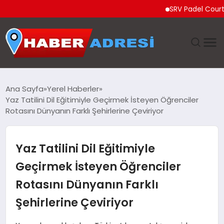
SRV Padel Court, Türki
ANASAYFA
Ana Sayfa
Yerel Haberler
Yaz Tatilini Dil Eğitimiyle Geçirmek İsteyen Öğrenciler
GÜNDEM
Rotasını Dünyanın Farklı Şehirlerine Çeviriyor
SPOR
Yaz Tatilini Dil Eğitimiyle
EKONOMI
Geçirmek İsteyen Öğrenciler
Rotasını Dünyanın Farklı
TEKNOLOJI
Şehirlerine Çeviriyor
EĞITIM