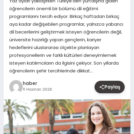
Yaz ayları yaklaşırken Türkiye’den yurtdışına giden
MAGAZIN
öğrencilerin önemli bir bölümü dil eğitimi
programlarını tercih ediyor. Birkaç haftadan birkaç
YAŞAM
aya kadar değişebilen programlar, yalnızca yabancı
dil becerilerini geliştirmek isteyen öğrencilerin değil,
OTOMOBIL
üniversite hazırlığı yapan gençlerin, kariyer
hedeflerini uluslararası ölçekte planlayan
profesyonellerin ve farklı kültürleri deneyimlemek
isteyen katılımcıların da ilgisini çekiyor. Son yıllarda
öğrencilerin şehir tercihlerinde dikkat…
haber
Paylaş
11 Haziran 2026