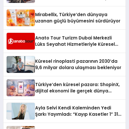
Hedefliyor
Mirabellix, Türkiye’den dünyaya
uzanan güçlü büyümesini sürdürüyor
Anato Tour Turizm Dubai Merkezli
Lüks Seyahat Hizmetleriyle Küresel
Turizmde Öne Çıkıyor
Küresel rinoplasti pazarının 2030’da
9,6 milyar dolara ulaşması bekleniyor
Türkiye’den küresel pazara: ShopinX,
dijital ekonomi ile gerçek dünya
alışverişini bir araya getirmeyi
hedefliyor
Ayla Selvi Kendi Kaleminden Yedi
Şarkı Yayımladı: “Kayıp Kasetler 1” 31
Temmuz’da Çıktı