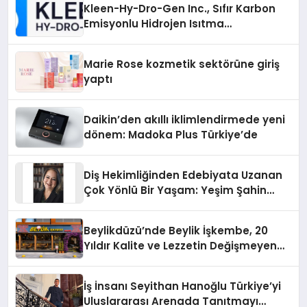
Kleen-Hy-Dro-Gen Inc., Sıfır Karbon
Emisyonlu Hidrojen Isıtma
Teknolojisinde ISO ve TSSA
Düzenleyici Onaylarını Aldı
Marie Rose kozmetik sektörüne giriş
yaptı
Daikin’den akıllı iklimlendirmede yeni
dönem: Madoka Plus Türkiye’de
Diş Hekimliğinden Edebiyata Uzanan
Çok Yönlü Bir Yaşam: Yeşim Şahin
Yaman
Beylikdüzü’nde Beylik İşkembe, 20
Yıldır Kalite ve Lezzetin Değişmeyen
Adresi
İş İnsanı Seyithan Hanoğlu Türkiye’yi
Uluslararası Arenada Tanıtmayı