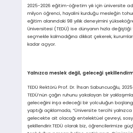
2025-2026 eğitim-öğretim yılı için üniversite ad
milyon öğrenci, hayalini kurduğu mesleğin tohum
eğitim alanındaki 98 yıllık deneyimini yükseköğ
Üniversitesi (TEDÜ) ise dünyanın hızla değiştiğ
seçmekle kalmadığına dikkat çekerek, kurumların
kadar açıyor.
Yalnızca meslek değil, geleceği şekillendir
TEDÜ Rektörü Prof. Dr. İhsan Sabuncuoğlu, 2025
TEDÜ’nün çağın ruhunu yakalayan bir yaklaşımla
geleceğini inşa edeceği bir yolculuğun başlangı
yaptığı açıklamada, “Üniversite tercihi yalnızca 
gelecekte ait olacağı entelektüel çevreyi, sos
şekillendirir.TEDÜ olarak biz, öğrencilerimize gü