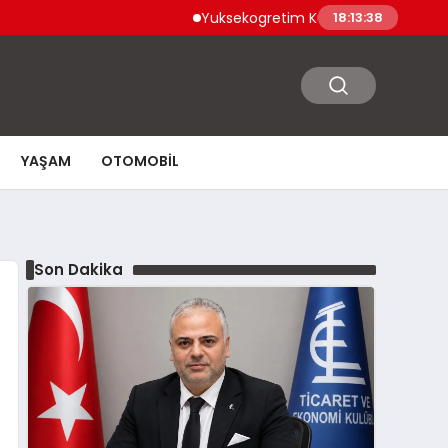
Yuksekogretim Kurumu Dijital Donusumu Destekl
18:13:40
YAŞAM
OTOMOBIL
Son Dakika