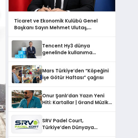
Ticaret ve Ekonomik Kulübü Genel
Başkanı Sayın Mehmet Ulutaş,
ekonomiye dair yaptığı açıklamada
şunları kaydetti:
Tencent Hy3 dünya
genelinde kullanıma
sunuldu
Mars Türkiye’den “Köpeğini
İşe Götür Haftası” çağrısı
Onur Şanlı’dan Yazın Yeni
Hiti: Kartallar | Grand Müzik
& Nihat Ulaş İmzalı Yeni Şarkı
SRV Padel Court,
Türkiye’den Dünyaya
Uzanan Padel Kort