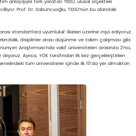
tim anlayışıyla fark yaratan TEDÜ, ulusal ölçekteki
lliyor. Prof. Dr. Sabuncuoğlu, TEDÜ’nün bu alandaki
rası standartlara uyumluluk’ ilkeleri üzerine inşa ediyoruz.
arkındalık, disiplinler arası düşünme ve takım çalışması gibi
uniyet Araştırması’nda vakıf üniversiteleri arasında 2’nci,
alıyoruz. Ayrıca, YÖK tarafından ilk kez gerçekleştirilen
nelindeki tüm üniversiteler içinde ilk 10’da yer almaktan