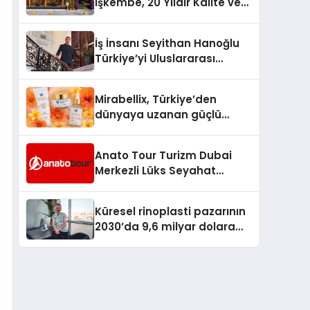
İşkembe, 20 Yıldır Kalite ve
Lezzetin Değişmeyen Adresi
İş İnsanı Seyithan Hanoğlu
Türkiye’yi Uluslararası
Arenada Tanıtmayı
Hedefliyor
Mirabellix, Türkiye’den
dünyaya uzanan güçlü
büyümesini sürdürüyor
Anato Tour Turizm Dubai
Merkezli Lüks Seyahat
Hizmetleriyle Küresel
Turizmde Öne Çıkıyor
Küresel rinoplasti pazarının
2030’da 9,6 milyar dolara
ulaşması bekleniyor