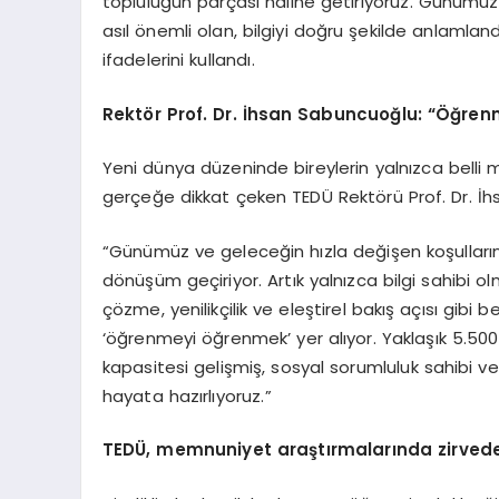
topluluğun parçası haline getiriyoruz. Günümü
asıl önemli olan, bilgiyi doğru şekilde anlamland
ifadelerini kullandı.
Rektör Prof. Dr. İhsan Sabuncuoğlu: “Öğren
Yeni dünya düzeninde bireylerin yalnızca belli
gerçeğe dikkat çeken TEDÜ Rektörü Prof. Dr. İ
“Günümüz ve geleceğin hızla değişen koşullarınd
dönüşüm geçiriyor. Artık yalnızca bilgi sahibi o
çözme, yenilikçilik ve eleştirel bakış açısı gib
‘öğrenmeyi öğrenmek’ yer alıyor. Yaklaşık 5.500 
kapasitesi gelişmiş, sosyal sorumluluk sahibi v
hayata hazırlıyoruz.”
TEDÜ, memnuniyet araştırmalarında zirved