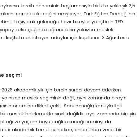
aylarının tercih döneminin başlamasıyla birlikte yaklaşık 2,5
larını nerede ekeceğini araştırıyor. Türk Eğitim Derneği’nin
retime taşıyarak geleceğe hazır bireyler yetiştiren TED
i yapay zeka çağında öğrencilerin yalnızca meslek
ı keşfetmek isteyen adaylar için kapılarını 13 Ağustos’a
me seçimi
-2026 akademik yılı için tercih süreci devam ederken,
 yalnızca meslek seçiminin değil, aynı zamanda bireyin
cının önemine dikkat çekti. Sabuncuoğlu konuyla ilgili
bir meslek belirlemekle sınırlı değildir; aynı zamanda bireyin
yal ağı ve yaşam boyu bağlı kalacağı camiayı da
çlü bir akademik temel sunarken, onları ilham verici bir