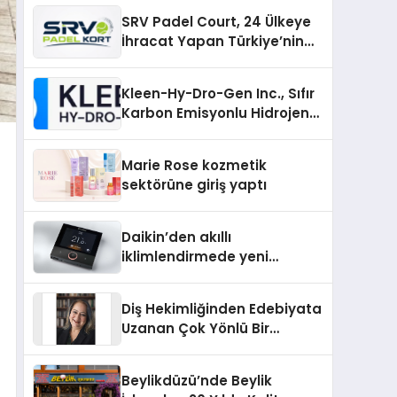
Üretiminde Güvenin Adresi
SRV Padel Court, 24 Ülkeye
İhracat Yapan Türkiye’nin
Padel Kortu Üretim Gücü
Kleen-Hy-Dro-Gen Inc., Sıfır
Karbon Emisyonlu Hidrojen
Isıtma Teknolojisinde ISO ve
TSSA Düzenleyici Onaylarını
Marie Rose kozmetik
Aldı
sektörüne giriş yaptı
Daikin’den akıllı
iklimlendirmede yeni
dönem: Madoka Plus
Türkiye’de
Diş Hekimliğinden Edebiyata
Uzanan Çok Yönlü Bir
Yaşam: Yeşim Şahin Yaman
Beylikdüzü’nde Beylik