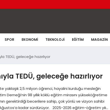
SPOR
EKONOMI
TEKNOLOJI
EĞITIM
MAGAZIN
ıyla TEDÜ, geleceğe hazırlıyor
ıyla TEDÜ, geleceğe hazırlıyor
e yaklaşık 2,5 milyon öğrenci, hayalini kurduğu mesleğin
tim Derneği’nin 98 yıllık köklü eğitim mirasını yükseköğretime
ın gerektirdiği becerilere sahip, çok yönlü ve vizyon sahibi
13 Ağustos’a kadar sürdürüyor. 2025-2026 eğitim-öğretim yılı…