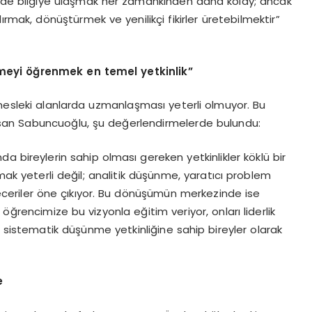
zde bilgiye ulaşmak her zamankinden daha kolay; ancak
ırmak, dönüştürmek ve yenilikçi fikirler üretebilmektir”
meyi öğrenmek en temel yetkinlik”
 mesleki alanlarda uzmanlaşması yeterli olmuyor. Bu
hsan Sabuncuoğlu, şu değerlendirmelerde bulundu:
a bireylerin sahip olması gereken yetkinlikler köklü bir
lmak yeterli değil; analitik düşünme, yaratıcı problem
i beceriler öne çıkıyor. Bu dönüşümün merkezinde ise
öğrencimize bu vizyonla eğitim veriyor, onları liderlik
e sistematik düşünme yetkinliğine sahip bireyler olarak
e