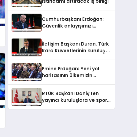
istihdamı artıracak iş birliği
Cumhurbaşkanı Erdoğan:
Güvenlik anlayışımızı
yeniden şekillendirmeliyiz
İletişim Başkanı Duran, Türk
Kara Kuvvetlerinin kuruluş yıl
dönümünü kutladı
Emine Erdoğan: Yeni yol
haritasının ülkemizin
geleceğine katkı sunmasını
temenni ederim
RTÜK Başkanı Daniş’ten
yayıncı kuruluşlara ve spor
yorumcularına çağrı