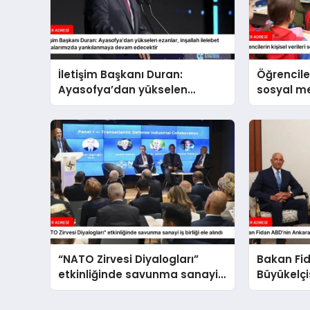
İletişim Başkanı Duran:
Öğrenciler
Ayasofya’dan yükselen
sosyal 
ezanlar, inşallah ilelebet
paylaşıl
semalarımızda yankılanmaya
devam edecektir
“NATO Zirvesi Diyalogları”
Bakan Fi
etkinliğinde savunma sanayi
Büyükelçi
iş birliği ele alındı
etti