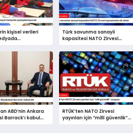
in kişisel verileri
Türk savunma sanayii
medyada
kapasitesi NATO Zirvesi
amayacak
kapsamında ele alındı
dan ABD’nin Ankara
RTÜK’ten NATO Zirvesi
si Barrack’ı kabul
yayınları için “milli güvenlik”
vurgusu