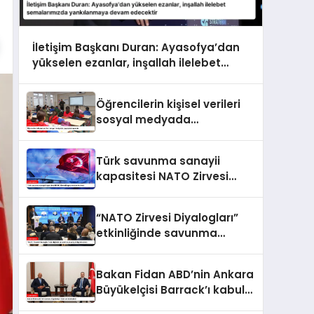
İletişim Başkanı Duran: Ayasofya’dan
yükselen ezanlar, inşallah ilelebet
semalarımızda yankılanmaya devam
edecektir
Öğrencilerin kişisel verileri
sosyal medyada
paylaşılamayacak
Türk savunma sanayii
kapasitesi NATO Zirvesi
kapsamında ele alındı
“NATO Zirvesi Diyalogları”
etkinliğinde savunma
sanayi iş birliği ele alındı
Bakan Fidan ABD’nin Ankara
Büyükelçisi Barrack’ı kabul
etti