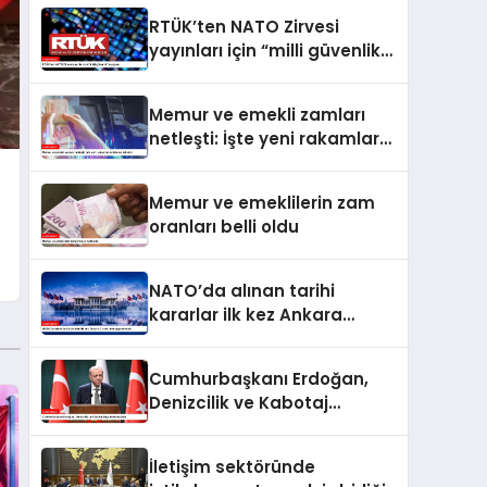
RTÜK’ten NATO Zirvesi
yayınları için “milli güvenlik”
vurgusu
Memur ve emekli zamları
netleşti: İşte yeni rakamlar
ve ödeme takvimi
Memur ve emeklilerin zam
oranları belli oldu
NATO’da alınan tarihi
kararlar ilk kez Ankara
Zirvesi’nde uygulanacak
Cumhurbaşkanı Erdoğan,
Denizcilik ve Kabotaj
Bayramı’nı kutladı
İletişim sektöründe