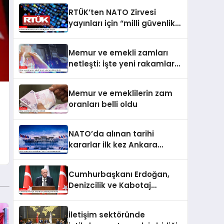
RTÜK’ten NATO Zirvesi
yayınları için “milli güvenlik”
vurgusu
Memur ve emekli zamları
netleşti: İşte yeni rakamlar
ve ödeme takvimi
Memur ve emeklilerin zam
oranları belli oldu
NATO’da alınan tarihi
kararlar ilk kez Ankara
Zirvesi’nde uygulanacak
Cumhurbaşkanı Erdoğan,
Denizcilik ve Kabotaj
Bayramı’nı kutladı
İletişim sektöründe