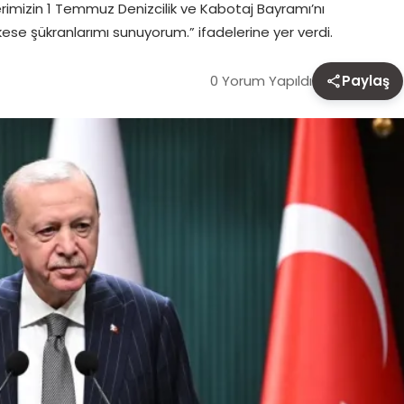
rimizin 1 Temmuz Denizcilik ve Kabotaj Bayramı’nı
kese şükranlarımı sunuyorum.” ifadelerine yer verdi.
0 Yorum Yapıldı
Paylaş