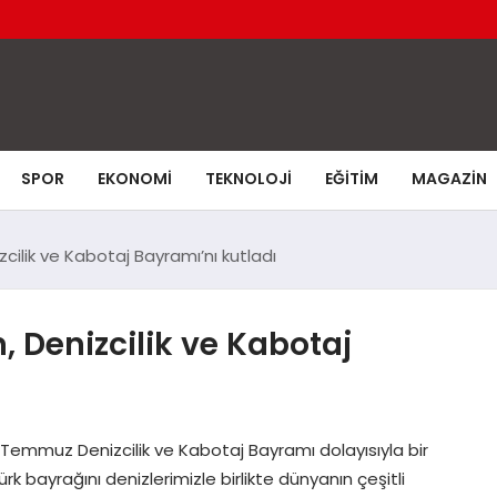
SPOR
EKONOMI
TEKNOLOJI
EĞITIM
MAGAZIN
ilik ve Kabotaj Bayramı’nı kutladı
Denizcilik ve Kabotaj
emmuz Denizcilik ve Kabotaj Bayramı dolayısıyla bir
k bayrağını denizlerimizle birlikte dünyanın çeşitli