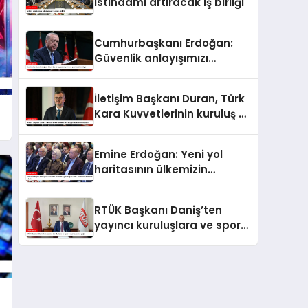
istihdamı artıracak iş birliği
Cumhurbaşkanı Erdoğan:
Güvenlik anlayışımızı
yeniden şekillendirmeliyiz
İletişim Başkanı Duran, Türk
Kara Kuvvetlerinin kuruluş yıl
dönümünü kutladı
Emine Erdoğan: Yeni yol
haritasının ülkemizin
geleceğine katkı sunmasını
temenni ederim
RTÜK Başkanı Daniş’ten
yayıncı kuruluşlara ve spor
yorumcularına çağrı