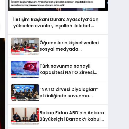
İletişim Başkanı Duran: Ayasofya’dan
yükselen ezanlar, inşallah ilelebet
semalarımızda yankılanmaya devam
edecektir
Öğrencilerin kişisel verileri
sosyal medyada
paylaşılamayacak
Türk savunma sanayii
kapasitesi NATO Zirvesi
kapsamında ele alındı
“NATO Zirvesi Diyalogları”
etkinliğinde savunma
sanayi iş birliği ele alındı
Bakan Fidan ABD’nin Ankara
Büyükelçisi Barrack’ı kabul
etti