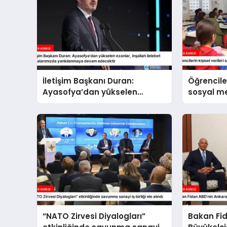
İletişim Başkanı Duran:
Öğrenciler
Ayasofya’dan yükselen
sosyal 
ezanlar, inşallah ilelebet
paylaşıl
semalarımızda yankılanmaya
devam edecektir
“NATO Zirvesi Diyalogları”
Bakan Fi