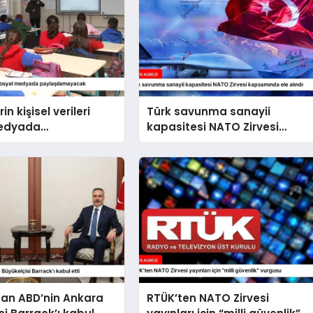
in kişisel verileri
Türk savunma sanayii
medyada
kapasitesi NATO Zirvesi
amayacak
kapsamında ele alındı
dan ABD’nin Ankara
RTÜK’ten NATO Zirvesi