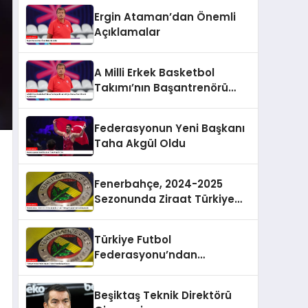
Ergin Ataman’dan Önemli
Açıklamalar
A Milli Erkek Basketbol
Takımı’nın Başantrenörü
Ergin Ataman’dan Önemli
Açıklamalar
Federasyonun Yeni Başkanı
Taha Akgül Oldu
Fenerbahçe, 2024-2025
Sezonunda Ziraat Türkiye
Kupası’na Katılmayacak
Türkiye Futbol
Federasyonu’ndan
Fenerbahçe Kararı
Beşiktaş Teknik Direktörü