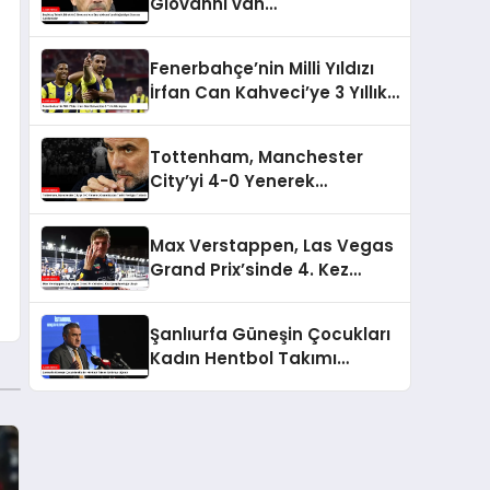
Giovanni van
Bronckhorst’tan Mağlubiyet
Sonrası Açıklamalar
Fenerbahçe’nin Milli Yıldızı
İrfan Can Kahveci’ye 3 Yıllık
Sözleşme
Tottenham, Manchester
City’yi 4-0 Yenerek
Guardiola’ya Tarihi Yenilgiyi
Tattırdı
Max Verstappen, Las Vegas
Grand Prix’sinde 4. Kez
Şampiyonluğa Ulaştı
Şanlıurfa Güneşin Çocukları
Kadın Hentbol Takımı
Saldırıya Uğradı