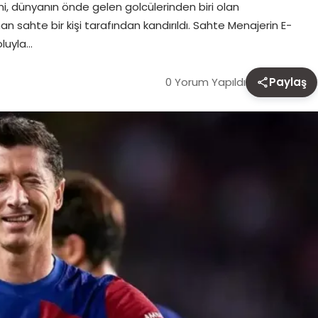
, dünyanın önde gelen golcülerinden biri olan
n sahte bir kişi tarafından kandırıldı. Sahte Menajerin E-
luyla…
0 Yorum Yapıldı
Paylaş