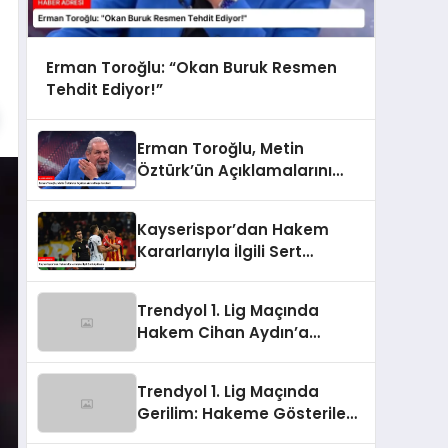
Erman Toroğlu: “Okan Buruk Resmen
Tehdit Ediyor!”
Erman Toroğlu, Metin
Öztürk’ün Açıklamalarını
Değerlendirdi
Kayserispor’dan Hakem
Kararlarıyla İlgili Sert
Açıklama
Trendyol 1. Lig Maçında
Hakem Cihan Aydın’a
Tepkiler Yükseldi
Trendyol 1. Lig Maçında
Gerilim: Hakeme Gösterilen
Sert Tepkiler