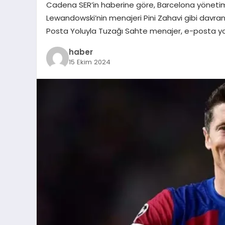
Cadena SER’in haberine göre, Barcelona yönetimi
Lewandowski’nin menajeri Pini Zahavi gibi davrana
Posta Yoluyla Tuzağı Sahte menajer, e-posta yo
haber
15 Ekim 2024