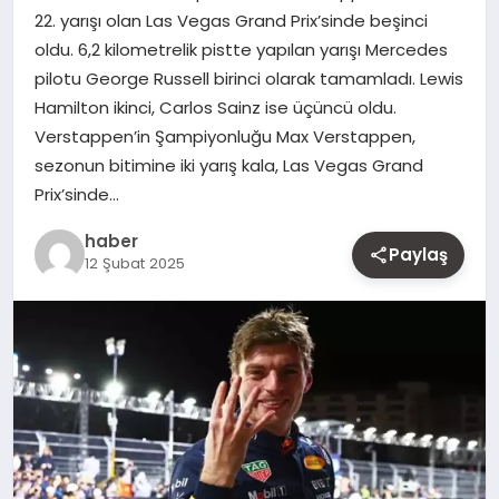
22. yarışı olan Las Vegas Grand Prix’sinde beşinci
MAGAZIN
oldu. 6,2 kilometrelik pistte yapılan yarışı Mercedes
pilotu George Russell birinci olarak tamamladı. Lewis
YAŞAM
Hamilton ikinci, Carlos Sainz ise üçüncü oldu.
Verstappen’in Şampiyonluğu Max Verstappen,
OTOMOBIL
sezonun bitimine iki yarış kala, Las Vegas Grand
Prix’sinde…
haber
Paylaş
12 Şubat 2025