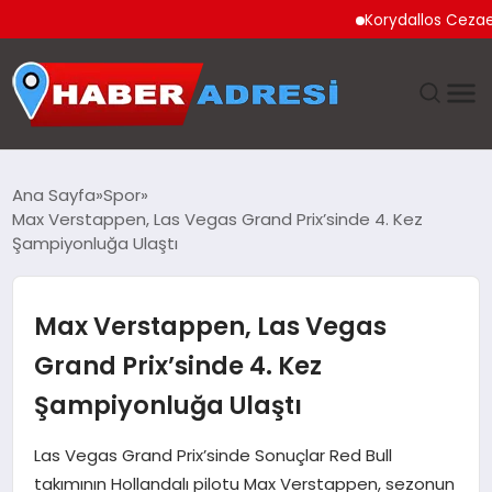
Korydallos Cezaevi’nde
ANASAYFA
Ana Sayfa
Spor
Max Verstappen, Las Vegas Grand Prix’sinde 4. Kez
GÜNDEM
Şampiyonluğa Ulaştı
SPOR
Max Verstappen, Las Vegas
EKONOMI
Grand Prix’sinde 4. Kez
Şampiyonluğa Ulaştı
TEKNOLOJI
Las Vegas Grand Prix’sinde Sonuçlar Red Bull
EĞITIM
takımının Hollandalı pilotu Max Verstappen, sezonun