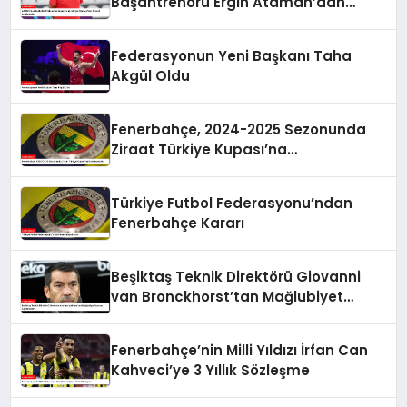
Başantrenörü Ergin Ataman’dan
Önemli Açıklamalar
Federasyonun Yeni Başkanı Taha
Akgül Oldu
Fenerbahçe, 2024-2025 Sezonunda
Ziraat Türkiye Kupası’na
Katılmayacak
Türkiye Futbol Federasyonu’ndan
Fenerbahçe Kararı
Beşiktaş Teknik Direktörü Giovanni
van Bronckhorst’tan Mağlubiyet
Sonrası Açıklamalar
Fenerbahçe’nin Milli Yıldızı İrfan Can
Kahveci’ye 3 Yıllık Sözleşme