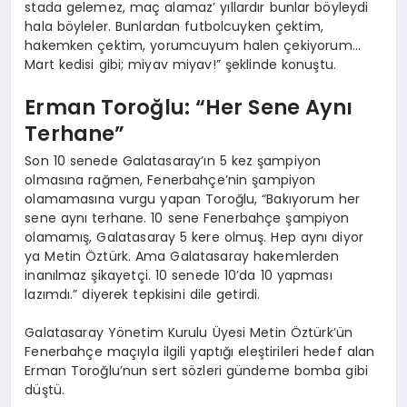
stada gelemez, maç alamaz’ yıllardır bunlar böyleydi
hala böyleler. Bunlardan futbolcuyken çektim,
hakemken çektim, yorumcuyum halen çekiyorum…
Mart kedisi gibi; miyav miyav!” şeklinde konuştu.
Erman Toroğlu: “Her Sene Aynı
Terhane”
Son 10 senede Galatasaray’ın 5 kez şampiyon
olmasına rağmen, Fenerbahçe’nin şampiyon
olamamasına vurgu yapan Toroğlu, “Bakıyorum her
sene aynı terhane. 10 sene Fenerbahçe şampiyon
olamamış, Galatasaray 5 kere olmuş. Hep aynı diyor
ya Metin Öztürk. Ama Galatasaray hakemlerden
inanılmaz şikayetçi. 10 senede 10’da 10 yapması
lazımdı.” diyerek tepkisini dile getirdi.
Galatasaray Yönetim Kurulu Üyesi Metin Öztürk’ün
Fenerbahçe maçıyla ilgili yaptığı eleştirileri hedef alan
Erman Toroğlu’nun sert sözleri gündeme bomba gibi
düştü.