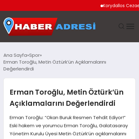
Korydallos Cezaevi’nd
ANASAYFA
Ana Sayfa
Spor
Erman Toroğlu, Metin Öztürk’ün Açıklamalarını
GÜNDEM
Değerlendirdi
SPOR
Erman Toroğlu, Metin Öztürk’ün
EKONOMI
Açıklamalarını Değerlendirdi
TEKNOLOJI
Erman Toroğlu: “Okan Buruk Resmen Tehdit Ediyor!”
Eski hakem ve yorumcu Erman Toroğlu, Galatasaray
EĞITIM
Yönetim Kurulu Üyesi Metin Öztürk’ün açıklamalarını