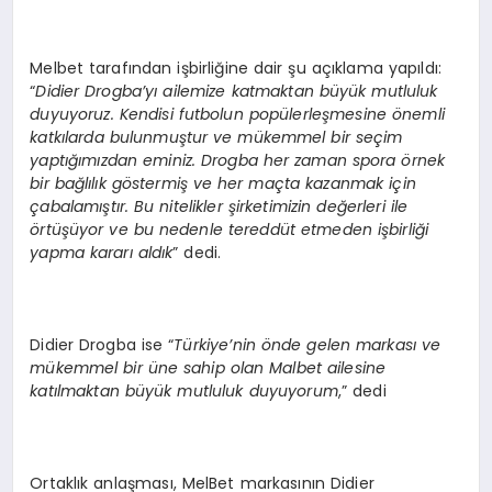
Melbet tarafından işbirliğine dair şu açıklama yapıldı:
“
Didier Drogba’yı ailemize katmaktan büyük mutluluk
duyuyoruz. Kendisi futbolun popülerleşmesine önemli
katkılarda bulunmuştur ve mükemmel bir seçim
yaptığımızdan eminiz. Drogba her zaman spora örnek
bir bağlılık göstermiş ve her maçta kazanmak için
çabalamıştır. Bu nitelikler şirketimizin değerleri ile
örtüşüyor ve bu nedenle tereddüt etmeden işbirliği
yapma kararı aldık
” dedi.
Didier Drogba ise “
Türkiye’nin önde gelen markası ve
mükemmel bir üne sahip olan Malbet ailesine
katılmaktan büyük mutluluk duyuyorum
,” dedi
Ortaklık anlaşması, MelBet markasının Didier