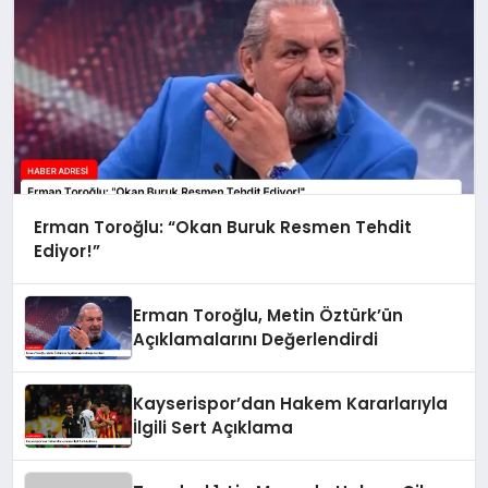
Erman Toroğlu: “Okan Buruk Resmen Tehdit
Ediyor!”
Erman Toroğlu, Metin Öztürk’ün
Açıklamalarını Değerlendirdi
Kayserispor’dan Hakem Kararlarıyla
İlgili Sert Açıklama