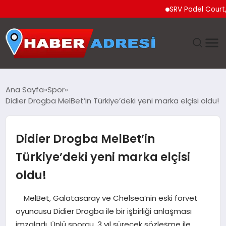
SRV Padel Court, Türki
ANASAYFA
Ana Sayfa
Spor
Didier Drogba MelBet’in Türkiye’deki yeni marka elçisi oldu!
GÜNDEM
SPOR
Didier Drogba MelBet’in
Türkiye’deki yeni marka elçisi
EKONOMI
oldu!
TEKNOLOJI
MelBet, Galatasaray ve Chelsea’nin eski forvet
oyuncusu Didier Drogba ile bir işbirliği anlaşması
EĞITIM
imzaladı. Ünlü sporcu, 3 yıl sürecek sözleşme ile