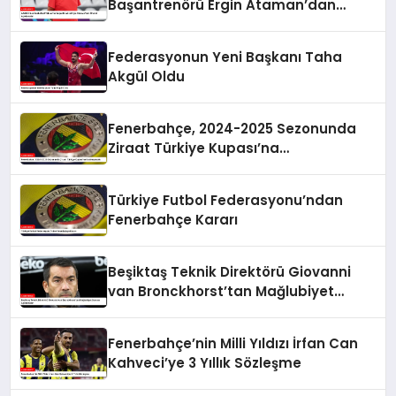
Başantrenörü Ergin Ataman’dan
Önemli Açıklamalar
Federasyonun Yeni Başkanı Taha
Akgül Oldu
Fenerbahçe, 2024-2025 Sezonunda
Ziraat Türkiye Kupası’na
Katılmayacak
Türkiye Futbol Federasyonu’ndan
Fenerbahçe Kararı
Beşiktaş Teknik Direktörü Giovanni
van Bronckhorst’tan Mağlubiyet
Sonrası Açıklamalar
Fenerbahçe’nin Milli Yıldızı İrfan Can
Kahveci’ye 3 Yıllık Sözleşme