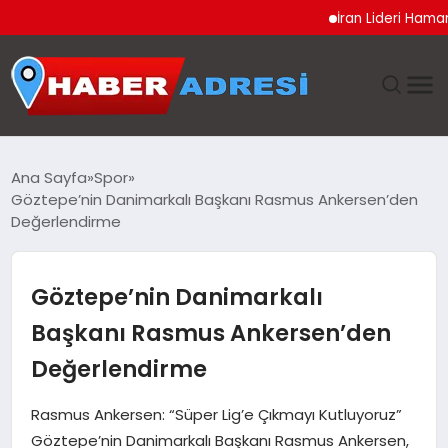
İran Lideri Hamaney’in S
ANASAYFA
Ana Sayfa
Spor
Göztepe’nin Danimarkalı Başkanı Rasmus Ankersen’den
GÜNDEM
Değerlendirme
SPOR
Göztepe’nin Danimarkalı
EKONOMI
Başkanı Rasmus Ankersen’den
Değerlendirme
TEKNOLOJI
Rasmus Ankersen: “Süper Lig’e Çıkmayı Kutluyoruz”
EĞITIM
Göztepe’nin Danimarkalı Başkanı Rasmus Ankersen,