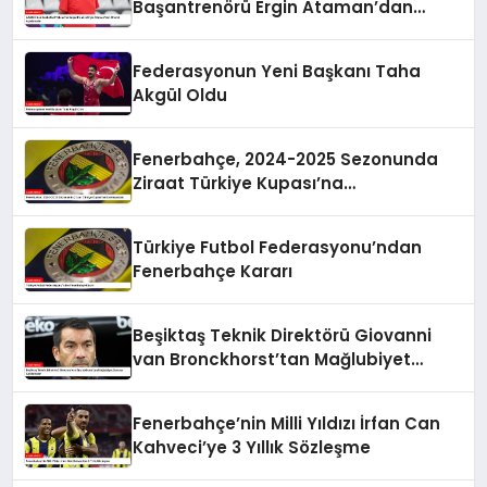
Başantrenörü Ergin Ataman’dan
Önemli Açıklamalar
Federasyonun Yeni Başkanı Taha
Akgül Oldu
Fenerbahçe, 2024-2025 Sezonunda
Ziraat Türkiye Kupası’na
Katılmayacak
Türkiye Futbol Federasyonu’ndan
Fenerbahçe Kararı
Beşiktaş Teknik Direktörü Giovanni
van Bronckhorst’tan Mağlubiyet
Sonrası Açıklamalar
Fenerbahçe’nin Milli Yıldızı İrfan Can
Kahveci’ye 3 Yıllık Sözleşme