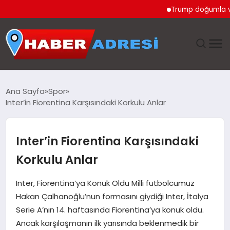
Trump doğumla vatand
ANASAYFA
Ana Sayfa
Spor
Inter’in Fiorentina Karşısındaki Korkulu Anlar
GÜNDEM
SPOR
Inter’in Fiorentina Karşısındaki
Korkulu Anlar
EKONOMI
Inter, Fiorentina’ya Konuk Oldu Milli futbolcumuz
TEKNOLOJI
Hakan Çalhanoğlu’nun formasını giydiği Inter, İtalya
Serie A’nın 14. haftasında Fiorentina’ya konuk oldu.
EĞITIM
Ancak karşılaşmanın ilk yarısında beklenmedik bir