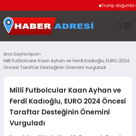
Trump doğumla vatand
ANASAYFA
Ana Sayfa
Spor
Milli Futbolcular Kaan Ayhan ve Ferdi Kadıoğlu, EURO 2024
GÜNDEM
Öncesi Taraftar Desteğinin Önemini Vurguladı
SPOR
Milli Futbolcular Kaan Ayhan ve
EKONOMI
Ferdi Kadıoğlu, EURO 2024 Öncesi
Taraftar Desteğinin Önemini
TEKNOLOJI
Vurguladı
EĞITIM