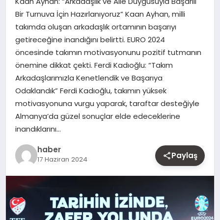
Kaan Ayhan: “Arkadaşlık ve Aile Duygusuyla Başarılı
MAGAZIN
Bir Turnuva İçin Hazırlanıyoruz” Kaan Ayhan, milli
takımda oluşan arkadaşlık ortamının başarıyı
YAŞAM
getireceğine inandığını belirtti. EURO 2024
öncesinde takımın motivasyonunu pozitif tutmanın
OTOMOBIL
önemine dikkat çekti. Ferdi Kadıoğlu: “Takım
Arkadaşlarımızla Kenetlendik ve Başarıya
Odaklandık” Ferdi Kadıoğlu, takımın yüksek
motivasyonuna vurgu yaparak, taraftar desteğiyle
Almanya’da güzel sonuçlar elde edeceklerine
inandıklarını…
haber
Paylaş
17 Haziran 2024