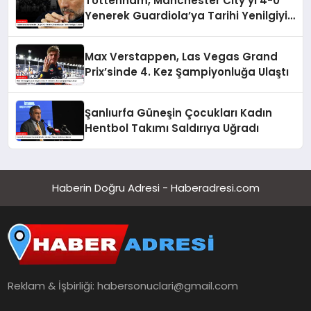
Tottenham, Manchester City’yi 4-0
Yenerek Guardiola’ya Tarihi Yenilgiyi
Tattırdı
Max Verstappen, Las Vegas Grand
Prix’sinde 4. Kez Şampiyonluğa Ulaştı
Şanlıurfa Güneşin Çocukları Kadın
Hentbol Takımı Saldırıya Uğradı
Haberin Doğru Adresi - Haberadresi.com
Reklam & İşbirliği:
habersonuclari@gmail.com