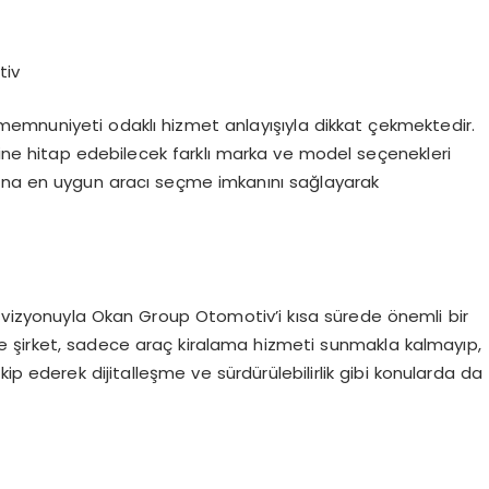
tiv
emnuniyeti odaklı hizmet anlayışıyla dikkat çekmektedir.
erine hitap edebilecek farklı marka ve model seçenekleri
larına en uygun aracı seçme imkanını sağlayarak
i vizyonuyla Okan Group Otomotiv’i kısa sürede önemli bir
nde şirket, sadece araç kiralama hizmeti sunmakla kalmayıp,
ip ederek dijitalleşme ve sürdürülebilirlik gibi konularda da