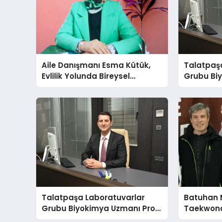
Aile Danışmanı Esma Kütük,
Talatpaş
Evlilik Yolunda Bireysel
Grubu Bi
Farkındalığın ve Sınırların
Dr. Ahme
Gücünü Anlatıyor
Talatpaşa Laboratuvarlar
Batuhan 
Grubu Biyokimya Uzmanı Prof.
Taekwond
Dr. Ahmet Var
Yumruğu