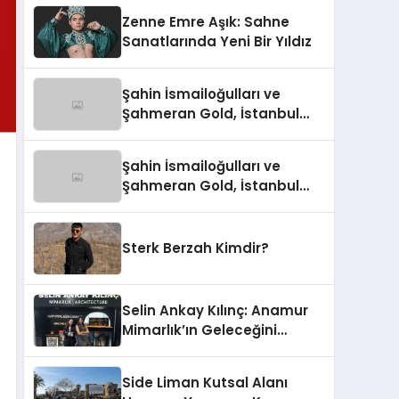
Zenne Emre Aşık: Sahne
Sanatlarında Yeni Bir Yıldız
Şahin İsmailoğulları ve
Şahmeran Gold, İstanbul
Altın Fuarı’nda Sektöre
Damga Vurdu
Şahin İsmailoğulları ve
Şahmeran Gold, İstanbul
Altın Fuarı’nda Sektöre
Damga Vurdu
Sterk Berzah Kimdir?
Selin Ankay Kılınç: Anamur
Mimarlık’ın Geleceğini
Şekillendiren Yöneticisi
Side Liman Kutsal Alanı