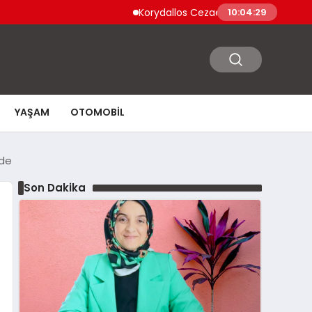
Korydallos Cezaevi’nde Türk Mahkumlar İsyan
10:04:30
YAŞAM
OTOMOBIL
nde
Son Dakika