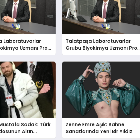
a Laboratuvarlar
Talatpaşa Laboratuvarlar
yokimya Uzmanı Prof.
Grubu Biyokimya Uzmanı Prof
t Var
Dr. Ahmet Var
Mustafa Sadak: Türk
Zenne Emre Aşık: Sahne
osunun Altın
Sanatlarında Yeni Bir Yıldız