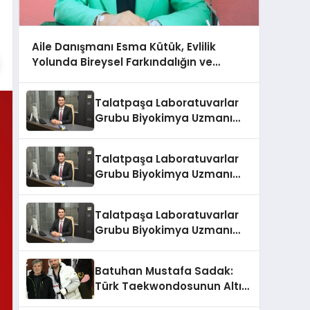
Aile Danışmanı Esma Kütük, Evlilik
Yolunda Bireysel Farkındalığın ve
Sınırların Gücünü Anlatıyor
Talatpaşa Laboratuvarlar
Grubu Biyokimya Uzmanı
Prof. Dr. Ahmet Var
Talatpaşa Laboratuvarlar
Grubu Biyokimya Uzmanı
Prof. Dr. Ahmet Var
Talatpaşa Laboratuvarlar
Grubu Biyokimya Uzmanı
Prof. Dr. Ahmet Var
Batuhan Mustafa Sadak:
Türk Taekwondosunun Altın
Yumruğu