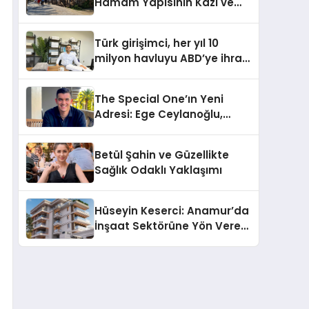
Hamam Yapısının Kazı ve
Onarımı Selectum
Hotels&Resorts’un da
Türk girişimci, her yıl 10
Katkılarıyla Tamamlandı
milyon havluyu ABD’ye ihraç
ediyor
The Special One’ın Yeni
Adresi: Ege Ceylanoğlu,
Casa Fora Beach Resort
Hotel’i Daha İleri Taşımaya
Betül Şahin ve Güzellikte
Geldi!
Sağlık Odaklı Yaklaşımı
Hüseyin Keserci: Anamur’da
İnşaat Sektörüne Yön Veren
İsim