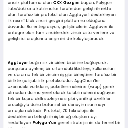
analiz platformu olan
OKX Gezgini
bugün, Polygon
Labs’daki ana katılımcılar tarafından geliştirilmekte
olan tarafsız bir protokol olan AggLayer’ı destekleyen
ilk resmî blok zinciri gezgini platformu olduğunu
duyurdu. Bu entegrasyon, geliştiricilerin AggLayer ile
entegre olan tüm zincirlerdeki zincir üstü verilere ve
geliştirici araçlarına erişimini de kolaylaştıracak.
AggLayer
bağımsız zincirleri birbirine bağlayarak,
parçalara ayrılmış bir ortamdaki likiditeyi, kullanıcıları
ve durumu tek bir zincirmiş gibi birleştiren tarafsız bir
birlikte çalışabilirlik protokolüdür. AggChain’ler
üzerindeki varlıkların, paketlenmelerine (wrap) gerek
olmadan daima yerel olarak kalabilmelerini sağlayan
tek bir köprü akıllı sözleşmesi gibi yenilikçi özellikler
aracılığıyla daha bütünsel bir deneyim sunmayı
amaçlamaktadır. Protokol, ZK teknolojisi ile
desteklenen birleştirilmiş bir ağ oluşturmayı
hedefleyen
Polygon’un
genel stratejisinin de temel bir