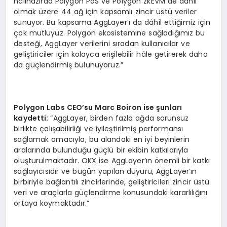
hâlihazırda Polygon PoS ve Polygon zkEVM de dâhil
olmak üzere 44 ağ için kapsamlı zincir üstü veriler
sunuyor. Bu kapsama AggLayer’ı da dâhil ettiğimiz için
çok mutluyuz. Polygon ekosistemine sağladığımız bu
desteği, AggLayer verilerini sıradan kullanıcılar ve
geliştiriciler için kolayca erişilebilir hâle getirerek daha
da güçlendirmiş bulunuyoruz.”
Polygon Labs CEO
’
su Marc Boiron ise şunları
kaydetti:
“AggLayer, birden fazla ağda sorunsuz
birlikte çalışabilirliği ve iyileştirilmiş performansı
sağlamak amacıyla, bu alandaki en iyi beyinlerin
aralarında bulunduğu güçlü bir ekibin katkılarıyla
oluşturulmaktadır. OKX ise AggLayer’ın önemli bir katkı
sağlayıcısıdır ve bugün yapılan duyuru, AggLayer’ın
birbiriyle bağlantılı zincirlerinde, geliştiricileri zincir üstü
veri ve araçlarla güçlendirme konusundaki kararlılığını
ortaya koymaktadır.”