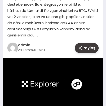
desteklenecek. Bu entegrasyon ile birlikte,
MAGAZIN
hâlihazırda tüm aktif Polygon zincirleri ve BTC, EVM L1
ve L2 zincirleri, Tron ve Solana gibi popüler zincirler
YAŞAM
de dâhil olmak üzere, herkese açık 44 zincirin
desteklendiği OKX Gezgini’nin kapsamı daha da
OTOMOBIL
genişlemiş oldu. …
admin
Paylaş
24 Temmuz 2024