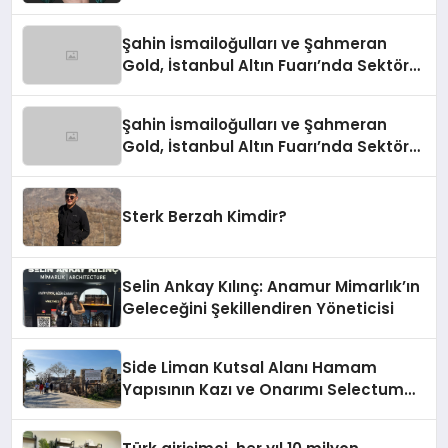
Şahin İsmailoğulları ve Şahmeran
Gold, İstanbul Altın Fuarı’nda Sektöre
Damga Vurdu
Şahin İsmailoğulları ve Şahmeran
Gold, İstanbul Altın Fuarı’nda Sektöre
Damga Vurdu
Sterk Berzah Kimdir?
Selin Ankay Kılınç: Anamur Mimarlık’ın
Geleceğini Şekillendiren Yöneticisi
Side Liman Kutsal Alanı Hamam
Yapısının Kazı ve Onarımı Selectum
Hotels&Resorts’un da Katkılarıyla
Tamamlandı