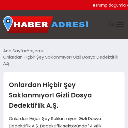
Trump doğumla vatandaş
ANASAYFA
Ana Sayfa
Yaşam
Onlardan Hiçbir Şey Saklanmıyor! Gizli Dosya Dedektiflik
GÜNDEM
A.Ş.
SPOR
Onlardan Hiçbir Şey
EKONOMI
Saklanmıyor! Gizli Dosya
Dedektiflik A.Ş.
TEKNOLOJI
Onlardan Hiçbir Şey Saklanmıyor! Gizli Dosya
EĞITIM
Dedektiflik A.Ş. Dedektiflik sektöründe 14 yıllık