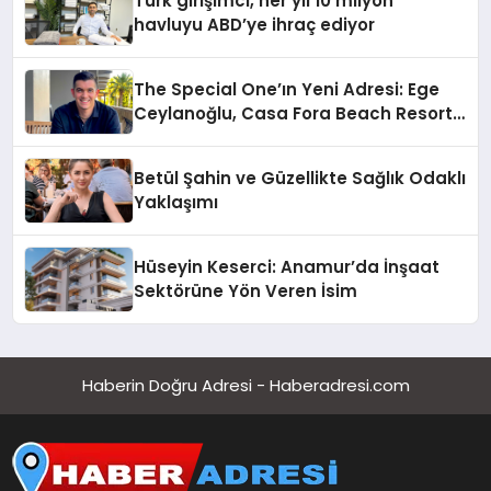
Türk girişimci, her yıl 10 milyon
havluyu ABD’ye ihraç ediyor
The Special One’ın Yeni Adresi: Ege
Ceylanoğlu, Casa Fora Beach Resort
Hotel’i Daha İleri Taşımaya Geldi!
Betül Şahin ve Güzellikte Sağlık Odaklı
Yaklaşımı
Hüseyin Keserci: Anamur’da İnşaat
Sektörüne Yön Veren İsim
Haberin Doğru Adresi - Haberadresi.com