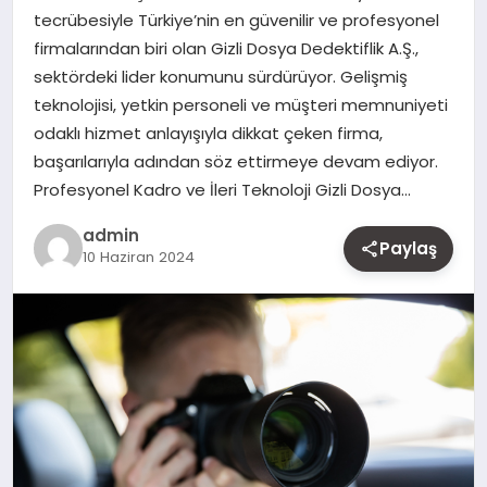
tecrübesiyle Türkiye’nin en güvenilir ve profesyonel
MAGAZIN
firmalarından biri olan Gizli Dosya Dedektiflik A.Ş.,
sektördeki lider konumunu sürdürüyor. Gelişmiş
YAŞAM
teknolojisi, yetkin personeli ve müşteri memnuniyeti
odaklı hizmet anlayışıyla dikkat çeken firma,
OTOMOBIL
başarılarıyla adından söz ettirmeye devam ediyor.
Profesyonel Kadro ve İleri Teknoloji Gizli Dosya…
admin
Paylaş
10 Haziran 2024