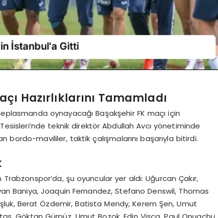
açı Hazırlıklarını Tamamladı
n deplasmanda oynayacağı Başakşehir FK maçı için
 Tesisleri’nde teknik direktör Abdullah Avcı yönetiminde
n bordo-mavililer, taktik çalışmalarını başarıyla bitirdi.
k
en Trabzonspor’da, şu oyuncular yer aldı: Uğurcan Çakır,
n Baniya, Joaquin Fernandez, Stefano Denswil, Thomas
Boşluk, Berat Özdemir, Batista Mendy, Kerem Şen, Umut
untas, Göktan Gürpüz, Umut Bozok, Edin Visca, Paul Onuachu,