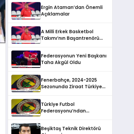
Ergin Ataman’dan Önemli
Açıklamalar
A Milli Erkek Basketbol
Takımı’nın Başantrenörü
Ergin Ataman’dan Önemli
Açıklamalar
Federasyonun Yeni Başkanı
Taha Akgül Oldu
Fenerbahçe, 2024-2025
Sezonunda Ziraat Türkiye
Kupası’na Katılmayacak
Türkiye Futbol
Federasyonu’ndan
Fenerbahçe Kararı
Beşiktaş Teknik Direktörü