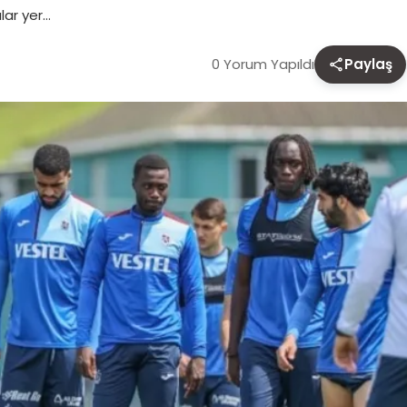
lar yer…
0 Yorum Yapıldı
Paylaş