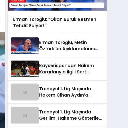
Erman Toroğlu: “Okan Buruk Resmen
Tehdit Ediyor!”
Erman Toroğlu, Metin
Öztürk’ün Açıklamalarını
Değerlendirdi
Kayserispor’dan Hakem
Kararlarıyla İlgili Sert
Açıklama
Trendyol 1. Lig Maçında
Hakem Cihan Aydın’a
Tepkiler Yükseldi
Trendyol 1. Lig Maçında
Gerilim: Hakeme Gösterilen
Sert Tepkiler