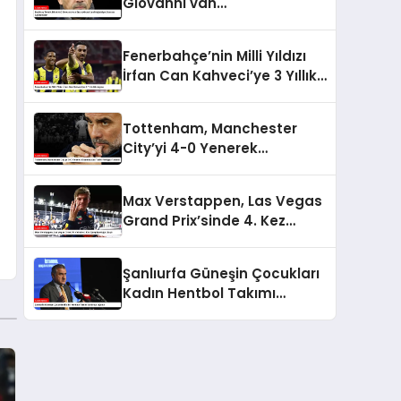
Giovanni van
Bronckhorst’tan Mağlubiyet
Sonrası Açıklamalar
Fenerbahçe’nin Milli Yıldızı
İrfan Can Kahveci’ye 3 Yıllık
Sözleşme
Tottenham, Manchester
City’yi 4-0 Yenerek
Guardiola’ya Tarihi Yenilgiyi
Tattırdı
Max Verstappen, Las Vegas
Grand Prix’sinde 4. Kez
Şampiyonluğa Ulaştı
Şanlıurfa Güneşin Çocukları
Kadın Hentbol Takımı
Saldırıya Uğradı