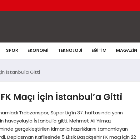
SPOR
EKONOMI
TEKNOLOJI
EĞITIM
MAGAZIN
n İstanbul’a Gitti
K Maçı İçin İstanbul’a Gitti
amamladı Trabzonspor, Süper Lig’in 37. haftasında yarın
 havayoluyla İstanbul’a gitti. Mehmet Ali Yılmaz
iminde gerçekleştirilen idmanla hazırlıklarını tamamlayan
tirdi. Deplasman Kafilesinde 5 Eksik Başakşehir FK maçı için 22