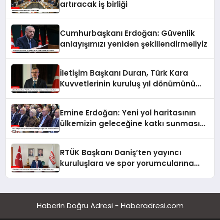
artıracak iş birliği
Cumhurbaşkanı Erdoğan: Güvenlik
anlayışımızı yeniden şekillendirmeliyiz
İletişim Başkanı Duran, Türk Kara
Kuvvetlerinin kuruluş yıl dönümünü
kutladı
Emine Erdoğan: Yeni yol haritasının
ülkemizin geleceğine katkı sunmasını
temenni ederim
RTÜK Başkanı Daniş’ten yayıncı
kuruluşlara ve spor yorumcularına
çağrı
Haberin Doğru Adresi - Haberadresi.com