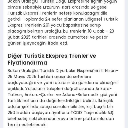
Bakan Uraloğlu, Turistik Doğu Ekspresi’ne ilginin yoğun
olması sebebiyle Erzurum-Kars arasında Bölgesel
Turistik Ekspres Trenlerin sefere konulacağını dile
getirdi. Toplamda 24 sefer planlanan Bölgesel Turistik
Ekspres Trenlerin 291 yolcu kapasitesine sahip
olacağını belirten Uraloğlu, bu trenlerin 18 Ocak – 23
Şubat 2025 tarihleri arasında cumartesi ve pazar
günleri işleyeceğini ifade etti.
Diğer Turistik Ekspres Trenler ve
Fiyatlandırma
Bakan Uraloğlu, Turistik Diyarbakır Ekspresi’nin 11 Nisan-
25 Mayıs 2025 tarihleri arasında seferlere
başlayacağını ve yeni rotaların da gündeme alındığını
açıkladı. Yolcuların talepleri doğrultusunda Ankara-
Tatvan, Ankara-Çankırı ve Adana-Belemedik gibi yeni
turistik hatların da değerlendirildiğini belirtti. İki kişilik
odalar şeklinde satışa sunulan biletler, kişi başı 5 bin
250 liradan başlayan fiyatlarla TCDD Taşımacılık A.Ş.
bilet satış noktalarından veya online platformlardan
temin edilebilecek.