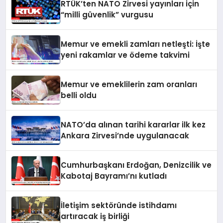
RTÜK’ten NATO Zirvesi yayınları için
“milli güvenlik” vurgusu
Memur ve emekli zamları netleşti: İşte
yeni rakamlar ve ödeme takvimi
Memur ve emeklilerin zam oranları
belli oldu
NATO’da alınan tarihi kararlar ilk kez
Ankara Zirvesi’nde uygulanacak
Cumhurbaşkanı Erdoğan, Denizcilik ve
Kabotaj Bayramı’nı kutladı
İletişim sektöründe istihdamı
artıracak iş birliği