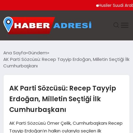
Husiler Suudi Arabistan
ANASAYFA
Ana Sayfa
Gündem
AK Parti Sözcüsü: Recep Tayyip Erdoğan, Milletin Seçtiği İlk
GÜNDEM
Cumhurbaşkanı
SPOR
AK Parti Sözcüsü: Recep Tayyip
EKONOMI
Erdoğan, Milletin Seçtiği İlk
Cumhurbaşkanı
TEKNOLOJI
AK Parti Sözcüsü Ömer Çelik, Cumhurbaşkanı Recep
EĞITIM
Tayyip Erdoğan’ın halkın oylarıyla seçilen ilk