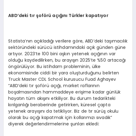
ABD’deki tır şoförü açığını Türkler kapatıyor
Statista’nın açıkladığı verilere göre, ABD’deki taşımacılık
sektöründeki sürücü istihdamındaki açık günden güne
artıyor. 2023’te 100 bini aşkın yetenek açığının var
olduğu kaydedilirken, bu arayışın 2025’te %50 artacağı
öngörülüyor. Bu istihdam probleminin, ülke
ekonomisinde ciddi bir yara oluşturduğunu belirten
Truck Master CDL School kurusucu Fuad Aghayev
“ABD’deki tır şoförü açığı, market raflarının
boşalmasından hammaddeye erişime kadar günlük
hayatın tüm akışını etkiliyor. Bu durum tedarikteki
kırılganlığı beraberinde getirirken, küresel çapta
yetenek arayışını da tetikliyor. Biz de tır sürüş okulu
olarak bu açığı kapatmak için kollarımızı sıvadık”
diyerek değerlendirmelerine şunları ekledi: