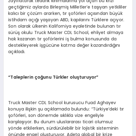
zayıflatarak tedarik kırılmalarına yol açan bu krizi
geçtiğimiz aylarda Birleşmiş Milletler’e taşıyan yetkililer
kalıcı bir çözüm ararken, tır şoförleri açısından büyük
istihdam açığı yaşayan ABD, kapılarını Türklere açıyor.
Son olarak ülkenin Kaliforniya eyaletinde bulunan tır
sürüş okulu Truck Master CDL School, ehliyet almaya
hak kazanan tır şoförlerini iş bulma konusunda da
destekleyerek işgücüne katma değer kazandırdığını
açıkladı.
“Taleplerin çoğunu Türkler oluşturuyor”
Truck Master CDL School kurusucu Fuad Aghayev
konuya ilişkin şu açıklamada bulundu: “Türkiye’deki tır
şoförleri, son dönemde sıklıkla vize engeliyle
karşılaşıyor. Bu durum uluslararası ticari olumsuz
yönde etkilerken, sürdürülebilir bir lojistik sisteminin
önünde engel oluşturuyor. Adeta global bir krize