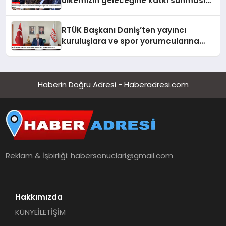
ülkemizin geleceğine katkı sunmasını
temenni ederim
RTÜK Başkanı Daniş’ten yayıncı
kuruluşlara ve spor yorumcularına
çağrı
Haberin Doğru Adresi - Haberadresi.com
Reklam & İşbirliği:
habersonuclari@gmail.com
Hakkımızda
KÜNYE
İLETİŞİM