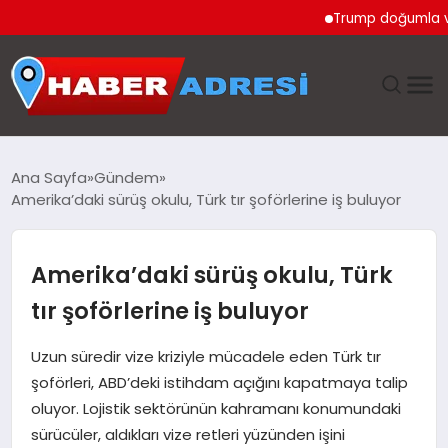
Trump doğumla vatandaş
ANASAYFA
Ana Sayfa
Gündem
Amerika’daki sürüş okulu, Türk tır şoförlerine iş buluyor
GÜNDEM
SPOR
Amerika’daki sürüş okulu, Türk
tır şoförlerine iş buluyor
EKONOMI
Uzun süredir vize kriziyle mücadele eden Türk tır
TEKNOLOJI
şoförleri, ABD’deki istihdam açığını kapatmaya talip
oluyor. Lojistik sektörünün kahramanı konumundaki
EĞITIM
sürücüler, aldıkları vize retleri yüzünden işini