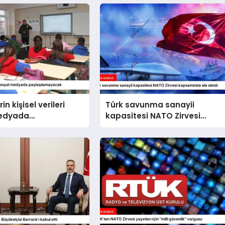
in kişisel verileri
Türk savunma sanayii
medyada
kapasitesi NATO Zirvesi
amayacak
kapsamında ele alındı