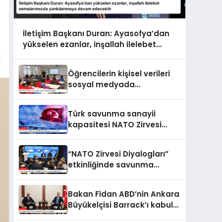
İletişim Başkanı Duran: Ayasofya’dan
yükselen ezanlar, inşallah ilelebet
semalarımızda yankılanmaya devam
edecektir
Öğrencilerin kişisel verileri
sosyal medyada
paylaşılamayacak
Türk savunma sanayii
kapasitesi NATO Zirvesi
kapsamında ele alındı
“NATO Zirvesi Diyalogları”
etkinliğinde savunma
sanayi iş birliği ele alındı
Bakan Fidan ABD’nin Ankara
Büyükelçisi Barrack’ı kabul
etti