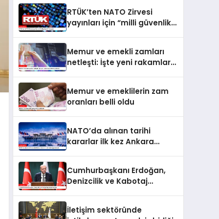
RTÜK’ten NATO Zirvesi
yayınları için “milli güvenlik”
vurgusu
Memur ve emekli zamları
netleşti: İşte yeni rakamlar
ve ödeme takvimi
Memur ve emeklilerin zam
oranları belli oldu
NATO’da alınan tarihi
kararlar ilk kez Ankara
Zirvesi’nde uygulanacak
Cumhurbaşkanı Erdoğan,
Denizcilik ve Kabotaj
Bayramı’nı kutladı
İletişim sektöründe