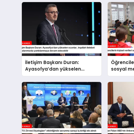
İletişim Başkanı Duran:
Öğrenciler
Ayasofya’dan yükselen
sosyal 
ezanlar, inşallah ilelebet
paylaşıl
semalarımızda yankılanmaya
devam edecektir