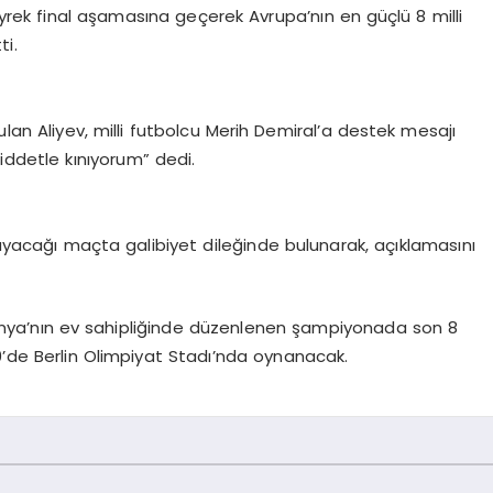
eyrek final aşamasına geçerek Avrupa’nın en güçlü 8 milli
ti.
ulan Aliyev, milli futbolcu Merih Demiral’a destek mesajı
iddetle kınıyorum” dedi.
ynayacağı maçta galibiyet dileğinde bulunarak, açıklamasını
 Almanya’nın ev sahipliğinde düzenlenen şampiyonada son 8
0’de Berlin Olimpiyat Stadı’nda oynanacak.