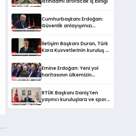
istihdamı artıracak iş birliği
Cumhurbaşkanı Erdoğan:
Güvenlik anlayışımızı
yeniden şekillendirmeliyiz
İletişim Başkanı Duran, Türk
Kara Kuvvetlerinin kuruluş yıl
dönümünü kutladı
Emine Erdoğan: Yeni yol
haritasının ülkemizin
geleceğine katkı sunmasını
temenni ederim
RTÜK Başkanı Daniş’ten
yayıncı kuruluşlara ve spor
yorumcularına çağrı