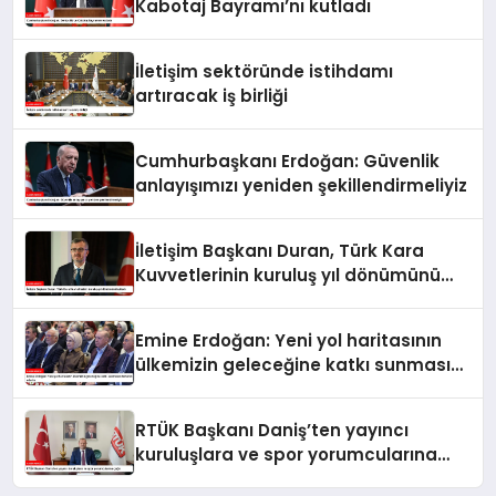
Kabotaj Bayramı’nı kutladı
İletişim sektöründe istihdamı
artıracak iş birliği
Cumhurbaşkanı Erdoğan: Güvenlik
anlayışımızı yeniden şekillendirmeliyiz
İletişim Başkanı Duran, Türk Kara
Kuvvetlerinin kuruluş yıl dönümünü
kutladı
Emine Erdoğan: Yeni yol haritasının
ülkemizin geleceğine katkı sunmasını
temenni ederim
RTÜK Başkanı Daniş’ten yayıncı
kuruluşlara ve spor yorumcularına
çağrı