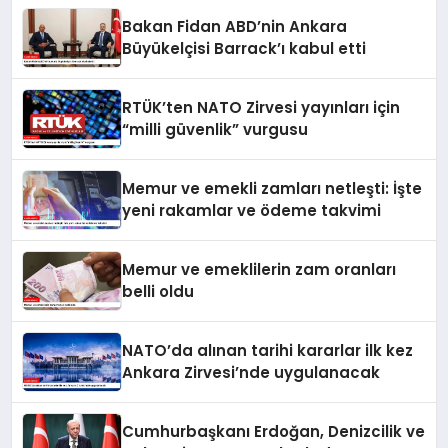
Bakan Fidan ABD’nin Ankara
Büyükelçisi Barrack’ı kabul etti
RTÜK’ten NATO Zirvesi yayınları için
“milli güvenlik” vurgusu
Memur ve emekli zamları netleşti: İşte
yeni rakamlar ve ödeme takvimi
Memur ve emeklilerin zam oranları
belli oldu
NATO’da alınan tarihi kararlar ilk kez
Ankara Zirvesi’nde uygulanacak
Cumhurbaşkanı Erdoğan, Denizcilik ve