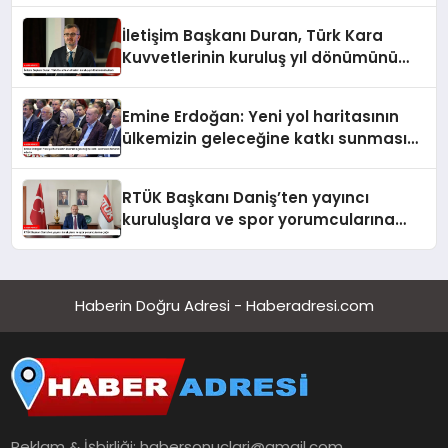
İletişim Başkanı Duran, Türk Kara
Kuvvetlerinin kuruluş yıl dönümünü
kutladı
Emine Erdoğan: Yeni yol haritasının
ülkemizin geleceğine katkı sunmasını
temenni ederim
RTÜK Başkanı Daniş’ten yayıncı
kuruluşlara ve spor yorumcularına
çağrı
Haberin Doğru Adresi - Haberadresi.com
Reklam & İşbirliği:
habersonuclari@gmail.com