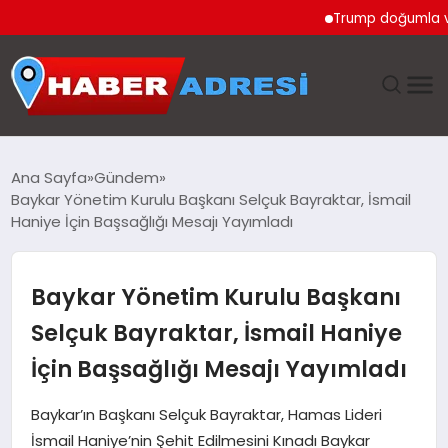
Trump doğumla vatand
ANASAYFA
Ana Sayfa
Gündem
Baykar Yönetim Kurulu Başkanı Selçuk Bayraktar, İsmail
GÜNDEM
Haniye İçin Başsağlığı Mesajı Yayımladı
SPOR
Baykar Yönetim Kurulu Başkanı
EKONOMI
Selçuk Bayraktar, İsmail Haniye
İçin Başsağlığı Mesajı Yayımladı
TEKNOLOJI
Baykar’ın Başkanı Selçuk Bayraktar, Hamas Lideri
EĞITIM
İsmail Haniye’nin Şehit Edilmesini Kınadı Baykar