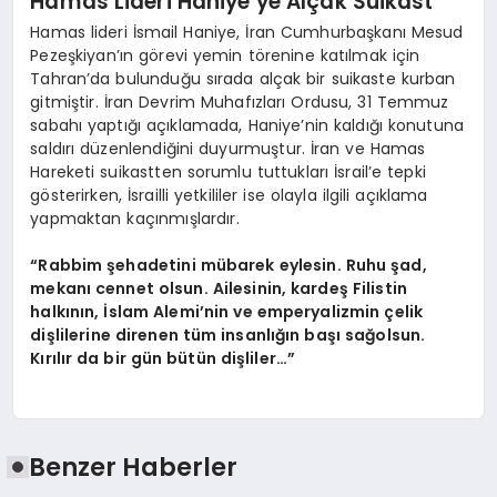
Hamas Lideri Haniye’ye Alçak Suikast
Hamas lideri İsmail Haniye, İran Cumhurbaşkanı Mesud
Pezeşkiyan’ın görevi yemin törenine katılmak için
Tahran’da bulunduğu sırada alçak bir suikaste kurban
gitmiştir. İran Devrim Muhafızları Ordusu, 31 Temmuz
sabahı yaptığı açıklamada, Haniye’nin kaldığı konutuna
saldırı düzenlendiğini duyurmuştur. İran ve Hamas
Hareketi suikastten sorumlu tuttukları İsrail’e tepki
gösterirken, İsrailli yetkililer ise olayla ilgili açıklama
yapmaktan kaçınmışlardır.
“Rabbim şehadetini mübarek eylesin. Ruhu şad,
mekanı cennet olsun. Ailesinin, kardeş Filistin
halkının, İslam Alemi’nin ve emperyalizmin çelik
dişlilerine direnen tüm insanlığın başı sağolsun.
Kırılır da bir gün bütün dişliler…”
Benzer Haberler