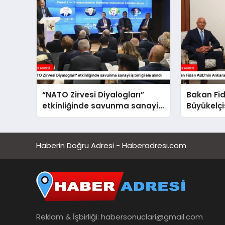
devam edecektir
“NATO Zirvesi Diyalogları”
Bakan Fi
etkinliğinde savunma sanayi
Büyükelçi
iş birliği ele alındı
etti
Haberin Doğru Adresi - Haberadresi.com
Reklam & İşbirliği:
habersonuclari@gmail.com