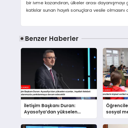
bir ivme kazandıran, ülkeler arası dayanışmayı 
katkılar sunan hayırlı sonuçlara vesile olmasını d
Benzer Haberler
İletişim Başkanı Duran:
Öğrenciler
Ayasofya’dan yükselen
sosyal 
ezanlar, inşallah ilelebet
paylaşıl
semalarımızda yankılanmaya