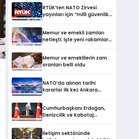
RTÜK’ten NATO Zirvesi
yayınları için “milli güvenlik”
vurgusu
Memur ve emekli zamları
netleşti: İşte yeni rakamlar
ve ödeme takvimi
Memur ve emeklilerin zam
oranları belli oldu
NATO’da alınan tarihi
kararlar ilk kez Ankara
Zirvesi’nde uygulanacak
Cumhurbaşkanı Erdoğan,
Denizcilik ve Kabotaj
Bayramı’nı kutladı
İletişim sektöründe