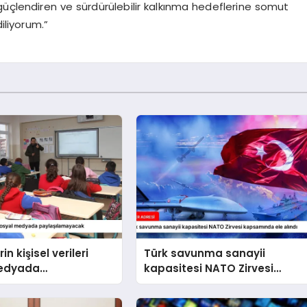
güçlendiren ve sürdürülebilir kalkınma hedeflerine somut
iliyorum.”
in kişisel verileri
Türk savunma sanayii
medyada
kapasitesi NATO Zirvesi
amayacak
kapsamında ele alındı