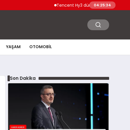
Tencent Hy3 dünya genelinde kullanıma s
04:25:35
YAŞAM
OTOMOBIL
Son Dakika