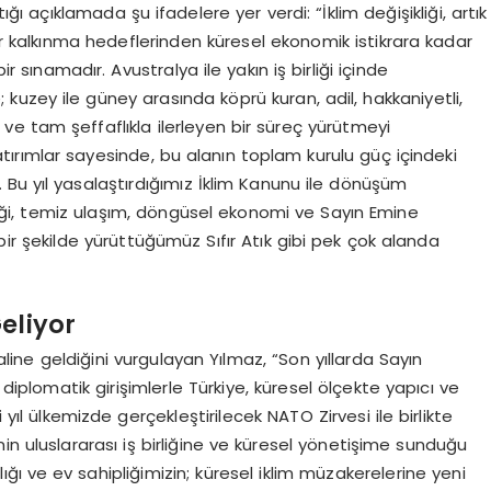
açıklamada şu ifadelere yer verdi: “İklim değişikliği, artık
lir kalkınma hedeflerinden küresel ekonomik istikrara kadar
sınamadır. Avustralya ile yakın iş birliği içinde
uzey ile güney arasında köprü kuran, adil, hakkaniyetli,
ve tam şeffaflıkla ilerleyen bir süreç yürütmeyi
atırımlar sayesinde, bu alanın toplam kurulu güç içindeki
. Bu yıl yasalaştırdığımız İklim Kanunu ile dönüşüm
iliği, temiz ulaşım, döngüsel ekonomi ve Sayın Emine
r şekilde yürüttüğümüz Sıfır Atık gibi pek çok alanda
eliyor
haline geldiğini vurgulayan Yılmaz, “Son yıllarda Sayın
plomatik girişimlerle Türkiye, küresel ölçekte yapıcı ve
 yıl ülkemizde gerçekleştirilecek NATO Zirvesi ile birlikte
in uluslararası iş birliğine ve küresel yönetişime sunduğu
ğı ve ev sahipliğimizin; küresel iklim müzakerelerine yeni