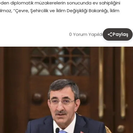
 eden diplomatik müzakerelerin sonucunda ev sahipliğini
z, “Çevre, Şehircilik ve İklim Değişikliği Bakanlığı, İklim
0 Yorum Yapıldı
Paylaş