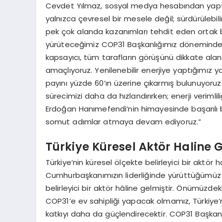
Cevdet Yılmaz, sosyal medya hesabından yaptığı 
yalnızca çevresel bir mesele değil; sürdürülebi
pek çok alanda kazanımları tehdit eden ortak bir 
yürüteceğimiz COP31 Başkanlığımız döneminde; k
kapsayıcı, tüm tarafların görüşünü dikkate alan 
amaçlıyoruz. Yenilenebilir enerjiye yaptığımız y
payını yüzde 60’ın üzerine çıkarmış bulunuyoruz
sürecimizi daha da hızlandırırken; enerji veriml
Erdoğan Hanımefendi’nin himayesinde başarılı bi
somut adımlar atmaya devam ediyoruz.”
Türkiye Küresel Aktör Haline G
Türkiye’nin küresel ölçekte belirleyici bir aktör 
Cumhurbaşkanımızın liderliğinde yürüttüğümüz di
belirleyici bir aktör hâline gelmiştir. Önümüzdeki
COP31’e ev sahipliği yapacak olmamız, Türkiye’n
katkıyı daha da güçlendirecektir. COP31 Başkanlı