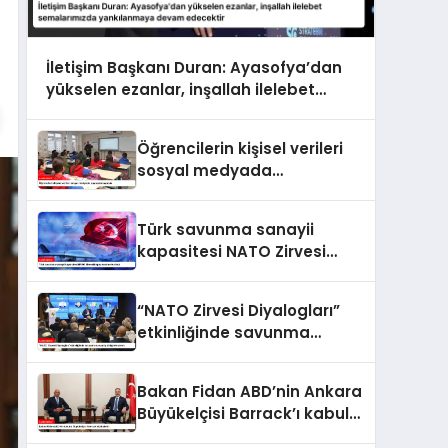
İletişim Başkanı Duran: Ayasofya’dan
yükselen ezanlar, inşallah ilelebet
semalarımızda yankılanmaya devam
edecektir
Öğrencilerin kişisel verileri
sosyal medyada
paylaşılamayacak
Türk savunma sanayii
kapasitesi NATO Zirvesi
kapsamında ele alındı
“NATO Zirvesi Diyalogları”
etkinliğinde savunma
sanayi iş birliği ele alındı
Bakan Fidan ABD’nin Ankara
Büyükelçisi Barrack’ı kabul
etti