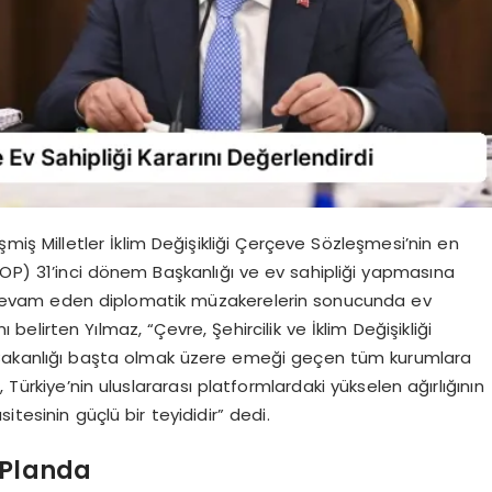
iş Milletler İklim Değişikliği Çerçeve Sözleşmesi’nin en
COP) 31’inci dönem Başkanlığı ve ev sahipliği yapmasına
dir devam eden diplomatik müzakerelerin sonucunda ev
belirten Yılmaz, “Çevre, Şehircilik ve İklim Değişikliği
leri Bakanlığı başta olmak üzere emeği geçen tüm kurumlara
 Türkiye’nin uluslararası platformlardaki yükselen ağırlığının
tesinin güçlü bir teyididir” dedi.
 Planda