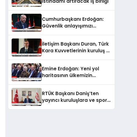
istihdamı artıracak iş birliği
Cumhurbaşkanı Erdoğan:
Güvenlik anlayışımızı
yeniden şekillendirmeliyiz
İletişim Başkanı Duran, Türk
Kara Kuvvetlerinin kuruluş yıl
dönümünü kutladı
Emine Erdoğan: Yeni yol
haritasının ülkemizin
geleceğine katkı sunmasını
temenni ederim
RTÜK Başkanı Daniş’ten
yayıncı kuruluşlara ve spor
yorumcularına çağrı