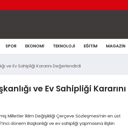
SPOR
EKONOMI
TEKNOLOJI
EĞITIM
MAGAZIN
ı ve Ev Sahipliği Kararını Değerlendirdi
anlığı ve Ev Sahipliği Kararını
ş Milletler İklim Değişikliği Çerçeve Sözleşmesi’nin en üst
1’inci dönem Başkanlığı ve ev sahipliği yapmasına ilişkin