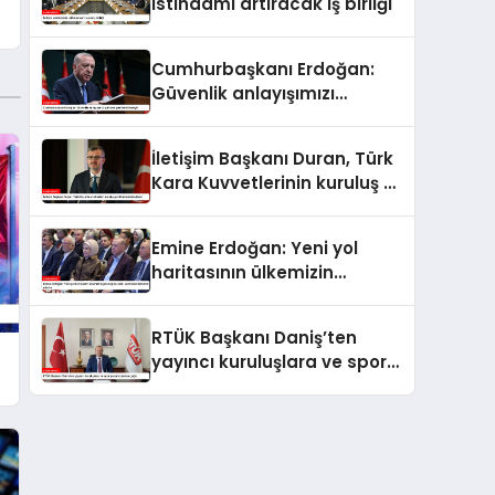
istihdamı artıracak iş birliği
Cumhurbaşkanı Erdoğan:
Güvenlik anlayışımızı
yeniden şekillendirmeliyiz
İletişim Başkanı Duran, Türk
Kara Kuvvetlerinin kuruluş yıl
dönümünü kutladı
Emine Erdoğan: Yeni yol
haritasının ülkemizin
geleceğine katkı sunmasını
temenni ederim
RTÜK Başkanı Daniş’ten
yayıncı kuruluşlara ve spor
yorumcularına çağrı