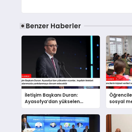
Benzer Haberler
İletişim Başkanı Duran:
Öğrenciler
Ayasofya’dan yükselen
sosyal 
ezanlar, inşallah ilelebet
paylaşıl
semalarımızda yankılanmaya
devam edecektir