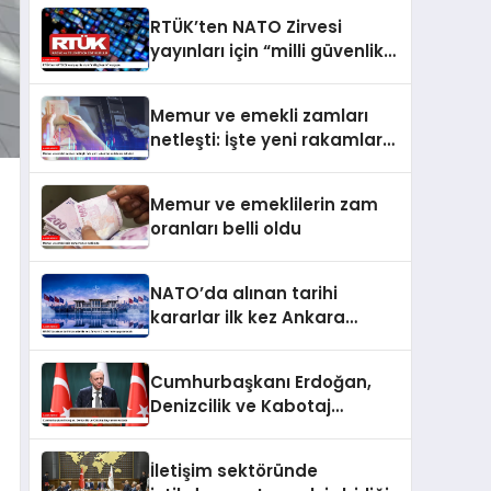
RTÜK’ten NATO Zirvesi
yayınları için “milli güvenlik”
vurgusu
Memur ve emekli zamları
netleşti: İşte yeni rakamlar
ve ödeme takvimi
Memur ve emeklilerin zam
oranları belli oldu
NATO’da alınan tarihi
kararlar ilk kez Ankara
Zirvesi’nde uygulanacak
Cumhurbaşkanı Erdoğan,
Denizcilik ve Kabotaj
Bayramı’nı kutladı
İletişim sektöründe