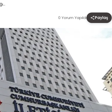
ğı…
0 Yorum Yapıldı
Paylaş