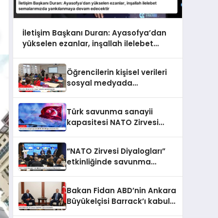
İletişim Başkanı Duran: Ayasofya’dan
yükselen ezanlar, inşallah ilelebet
semalarımızda yankılanmaya devam
edecektir
Öğrencilerin kişisel verileri
sosyal medyada
paylaşılamayacak
Türk savunma sanayii
kapasitesi NATO Zirvesi
kapsamında ele alındı
“NATO Zirvesi Diyalogları”
etkinliğinde savunma
sanayi iş birliği ele alındı
Bakan Fidan ABD’nin Ankara
Büyükelçisi Barrack’ı kabul
etti