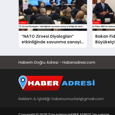
“NATO Zirvesi Diyalogları”
Bakan Fi
etkinliğinde savunma sanayi
Büyükelçi
iş birliği ele alındı
etti
Haberin Doğru Adresi - Haberadresi.com
Reklam & İşbirliği:
habersonuclari@gmail.com
Copyright © 2025 Tüm hakları HABER ADRESİ 'de saklıdır.