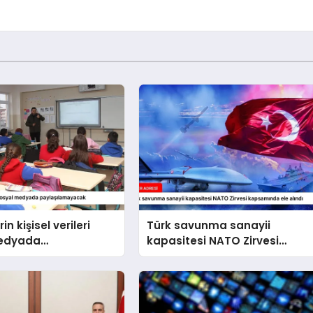
in kişisel verileri
Türk savunma sanayii
medyada
kapasitesi NATO Zirvesi
amayacak
kapsamında ele alındı