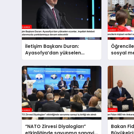
İletişim Başkanı Duran:
Öğrenciler
Ayasofya’dan yükselen
sosyal 
ezanlar, inşallah ilelebet
paylaşıl
semalarımızda yankılanmaya
devam edecektir
“NATO Zirvesi Diyalogları”
Bakan Fi
etkinliğinde savunma sanayi
Büyükelçi