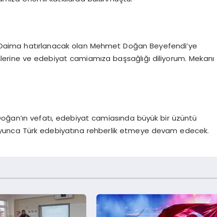
Daima hatırlanacak olan Mehmet Doğan Beyefendi’ye
enlerine ve edebiyat camiamıza başsağlığı diliyorum. Mekanı
Doğan’ın vefatı, edebiyat camiasında büyük bir üzüntü
lar boyunca Türk edebiyatına rehberlik etmeye devam edecek.