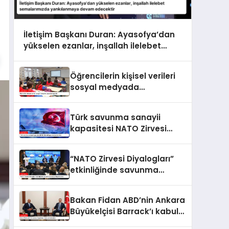
İletişim Başkanı Duran: Ayasofya’dan
yükselen ezanlar, inşallah ilelebet
semalarımızda yankılanmaya devam
edecektir
Öğrencilerin kişisel verileri
sosyal medyada
paylaşılamayacak
Türk savunma sanayii
kapasitesi NATO Zirvesi
kapsamında ele alındı
“NATO Zirvesi Diyalogları”
etkinliğinde savunma
sanayi iş birliği ele alındı
Bakan Fidan ABD’nin Ankara
Büyükelçisi Barrack’ı kabul
etti