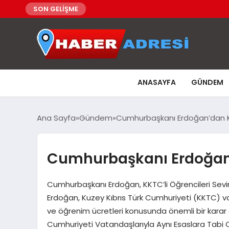
SON GELİŞME
ANASAYFA
GÜNDEM
Ana Sayfa
Gündem
Cumhurbaşkanı Erdoğan’dan K
Cumhurbaşkanı Erdoğan’
Cumhurbaşkanı Erdoğan, KKTC’li Öğrencileri Sev
Erdoğan, Kuzey Kıbrıs Türk Cumhuriyeti (KKTC) vat
ve öğrenim ücretleri konusunda önemli bir karar 
Cumhuriyeti Vatandaşlarıyla Aynı Esaslara Tabi