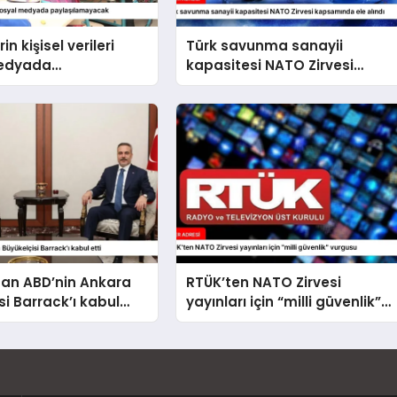
in kişisel verileri
Türk savunma sanayii
medyada
kapasitesi NATO Zirvesi
amayacak
kapsamında ele alındı
dan ABD’nin Ankara
RTÜK’ten NATO Zirvesi
si Barrack’ı kabul
yayınları için “milli güvenlik”
vurgusu