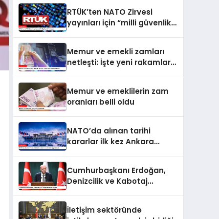
RTÜK’ten NATO Zirvesi
yayınları için “milli güvenlik”
vurgusu
Memur ve emekli zamları
netleşti: İşte yeni rakamlar
ve ödeme takvimi
Memur ve emeklilerin zam
oranları belli oldu
NATO’da alınan tarihi
kararlar ilk kez Ankara
Zirvesi’nde uygulanacak
Cumhurbaşkanı Erdoğan,
Denizcilik ve Kabotaj
Bayramı’nı kutladı
İletişim sektöründe