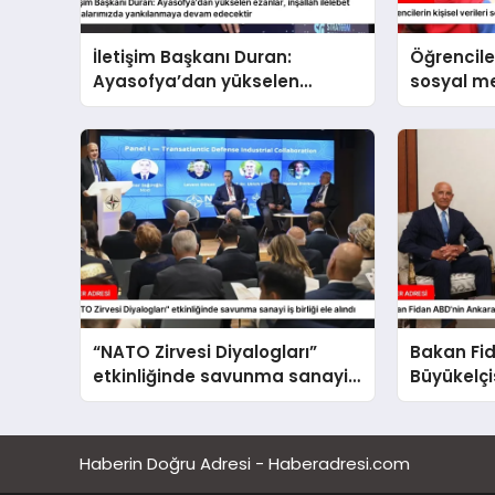
İletişim Başkanı Duran:
Öğrenciler
Ayasofya’dan yükselen
sosyal 
ezanlar, inşallah ilelebet
paylaşıl
semalarımızda yankılanmaya
devam edecektir
“NATO Zirvesi Diyalogları”
Bakan Fi
etkinliğinde savunma sanayi
Büyükelçi
iş birliği ele alındı
etti
Haberin Doğru Adresi - Haberadresi.com