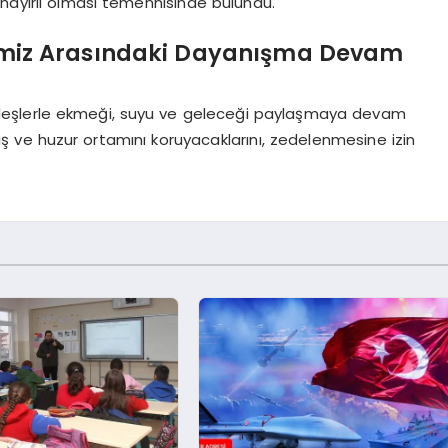
 hayırlı olması temennisinde bulundu.
erimiz Arasındaki Dayanışma Devam
ardeşlerle ekmeği, suyu ve geleceği paylaşmaya devam
ış ve huzur ortamını koruyacaklarını, zedelenmesine izin