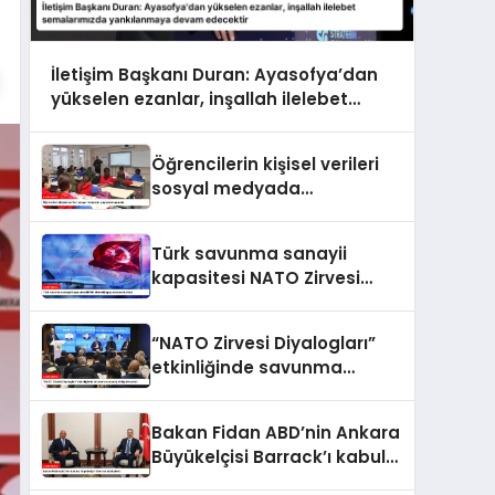
İletişim Başkanı Duran: Ayasofya’dan
yükselen ezanlar, inşallah ilelebet
semalarımızda yankılanmaya devam
edecektir
Öğrencilerin kişisel verileri
sosyal medyada
paylaşılamayacak
Türk savunma sanayii
kapasitesi NATO Zirvesi
kapsamında ele alındı
“NATO Zirvesi Diyalogları”
etkinliğinde savunma
sanayi iş birliği ele alındı
Bakan Fidan ABD’nin Ankara
Büyükelçisi Barrack’ı kabul
etti