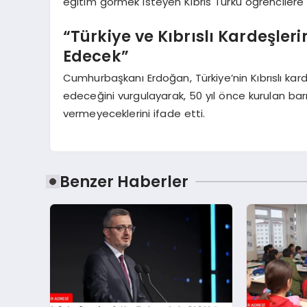
eğitim görmek isteyen Kıbrıs Türkü öğrencilere
“Türkiye ve Kıbrıslı Kardeşl
Edecek”
Cumhurbaşkanı Erdoğan, Türkiye’nin Kıbrıslı k
edeceğini vurgulayarak, 50 yıl önce kurulan bar
vermeyeceklerini ifade etti.
Benzer Haberler