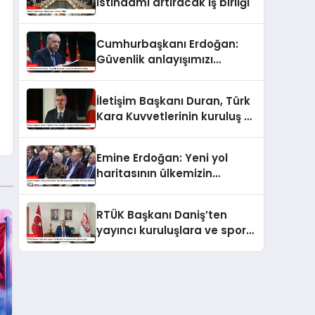
istihdamı artıracak iş birliği
Cumhurbaşkanı Erdoğan:
Güvenlik anlayışımızı
yeniden şekillendirmeliyiz
İletişim Başkanı Duran, Türk
Kara Kuvvetlerinin kuruluş yıl
dönümünü kutladı
Emine Erdoğan: Yeni yol
haritasının ülkemizin
geleceğine katkı sunmasını
temenni ederim
RTÜK Başkanı Daniş’ten
yayıncı kuruluşlara ve spor
yorumcularına çağrı