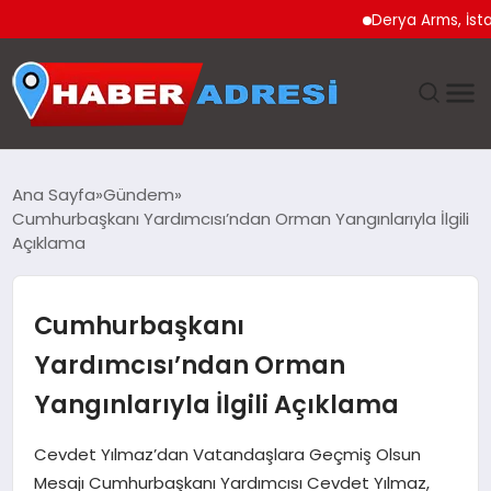
Derya Arms, İstanbul 
ANASAYFA
Ana Sayfa
Gündem
Cumhurbaşkanı Yardımcısı’ndan Orman Yangınlarıyla İlgili
GÜNDEM
Açıklama
SPOR
Cumhurbaşkanı
EKONOMI
Yardımcısı’ndan Orman
Yangınlarıyla İlgili Açıklama
TEKNOLOJI
Cevdet Yılmaz’dan Vatandaşlara Geçmiş Olsun
EĞITIM
Mesajı Cumhurbaşkanı Yardımcısı Cevdet Yılmaz,