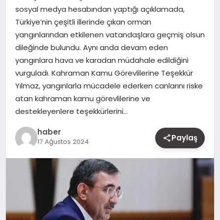
sosyal medya hesabından yaptığı açıklamada,
MAGAZIN
Türkiye’nin çeşitli illerinde çıkan orman
yangınlarından etkilenen vatandaşlara geçmiş olsun
YAŞAM
dileğinde bulundu. Aynı anda devam eden
yangınlara hava ve karadan müdahale edildiğini
OTOMOBIL
vurguladı. Kahraman Kamu Görevlilerine Teşekkür
Yılmaz, yangınlarla mücadele ederken canlarını riske
atan kahraman kamu görevlilerine ve
destekleyenlere teşekkürlerini…
haber
Paylaş
17 Ağustos 2024