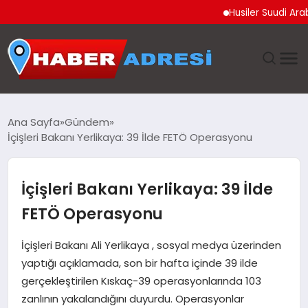
Husiler Suudi Arabista
ANASAYFA
Ana Sayfa
Gündem
İçişleri Bakanı Yerlikaya: 39 İlde FETÖ Operasyonu
GÜNDEM
SPOR
İçişleri Bakanı Yerlikaya: 39 İlde
FETÖ Operasyonu
EKONOMI
İçişleri Bakanı Ali Yerlikaya , sosyal medya üzerinden
TEKNOLOJI
yaptığı açıklamada, son bir hafta içinde 39 ilde
gerçekleştirilen Kıskaç-39 operasyonlarında 103
EĞITIM
zanlının yakalandığını duyurdu. Operasyonlar