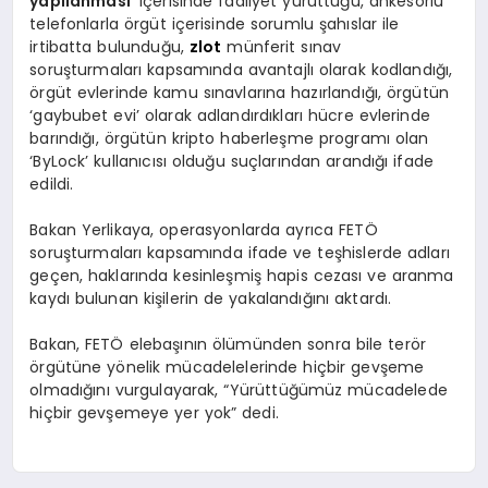
yapılanması’
içerisinde faaliyet yürüttüğü, ankesörlü
telefonlarla örgüt içerisinde sorumlu şahıslar ile
irtibatta bulunduğu,
zlot
münferit sınav
soruşturmaları kapsamında avantajlı olarak kodlandığı,
örgüt evlerinde kamu sınavlarına hazırlandığı, örgütün
‘gaybubet evi’ olarak adlandırdıkları hücre evlerinde
barındığı, örgütün kripto haberleşme programı olan
‘ByLock’ kullanıcısı olduğu suçlarından arandığı ifade
edildi.
Bakan Yerlikaya, operasyonlarda ayrıca FETÖ
soruşturmaları kapsamında ifade ve teşhislerde adları
geçen, haklarında kesinleşmiş hapis cezası ve aranma
kaydı bulunan kişilerin de yakalandığını aktardı.
Bakan, FETÖ elebaşının ölümünden sonra bile terör
örgütüne yönelik mücadelelerinde hiçbir gevşeme
olmadığını vurgulayarak, “Yürüttüğümüz mücadelede
hiçbir gevşemeye yer yok” dedi.