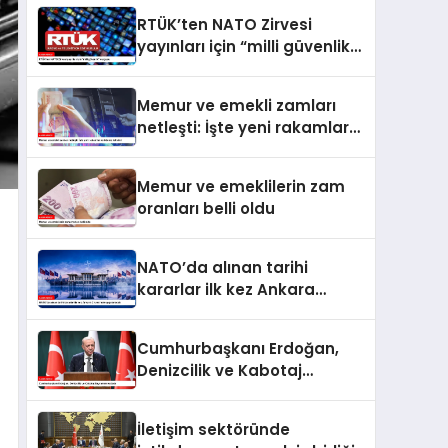
RTÜK’ten NATO Zirvesi
yayınları için “milli güvenlik”
vurgusu
Memur ve emekli zamları
netleşti: İşte yeni rakamlar
ve ödeme takvimi
Memur ve emeklilerin zam
oranları belli oldu
NATO’da alınan tarihi
kararlar ilk kez Ankara
Zirvesi’nde uygulanacak
Cumhurbaşkanı Erdoğan,
Denizcilik ve Kabotaj
Bayramı’nı kutladı
İletişim sektöründe