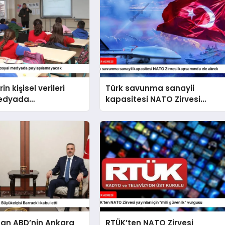
in kişisel verileri
Türk savunma sanayii
medyada
kapasitesi NATO Zirvesi
amayacak
kapsamında ele alındı
dan ABD’nin Ankara
RTÜK’ten NATO Zirvesi