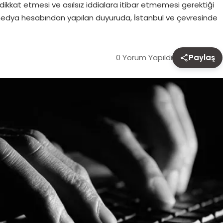
ikkat etmesi ve asılsız iddialara itibar etmemesi gerektiği
 medya hesabından yapılan duyuruda, İstanbul ve çevresinde
0 Yorum Yapıldı
Paylaş