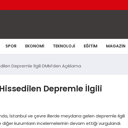
SPOR
EKONOMI
TEKNOLOJI
EĞITIM
MAGAZIN
edilen Depremle İlgili DMM’den Açıklama
 Hissedilen Depremle İlgili
, İstanbul ve çevre illerde meydana gelen depremle ilgili
e diğer kurumların incelemelerinin devam ettiği vurgulandı.