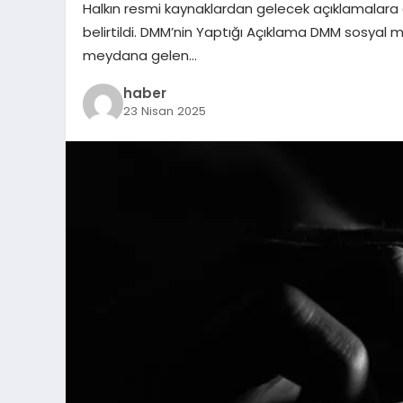
Halkın resmi kaynaklardan gelecek açıklamalara d
belirtildi. DMM’nin Yaptığı Açıklama DMM sosyal
meydana gelen…
haber
23 Nisan 2025