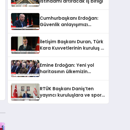
istihdamı artıracak iş birliği
Cumhurbaşkanı Erdoğan:
Güvenlik anlayışımızı
yeniden şekillendirmeliyiz
İletişim Başkanı Duran, Türk
Kara Kuvvetlerinin kuruluş yıl
dönümünü kutladı
Emine Erdoğan: Yeni yol
haritasının ülkemizin
geleceğine katkı sunmasını
temenni ederim
RTÜK Başkanı Daniş’ten
yayıncı kuruluşlara ve spor
yorumcularına çağrı