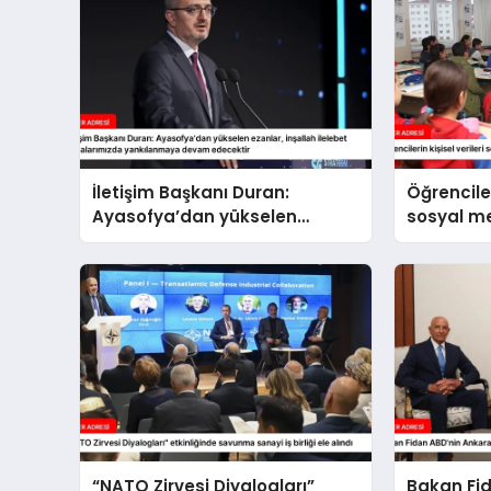
İletişim Başkanı Duran:
Öğrenciler
Ayasofya’dan yükselen
sosyal 
ezanlar, inşallah ilelebet
paylaşıl
semalarımızda yankılanmaya
devam edecektir
“NATO Zirvesi Diyalogları”
Bakan Fi