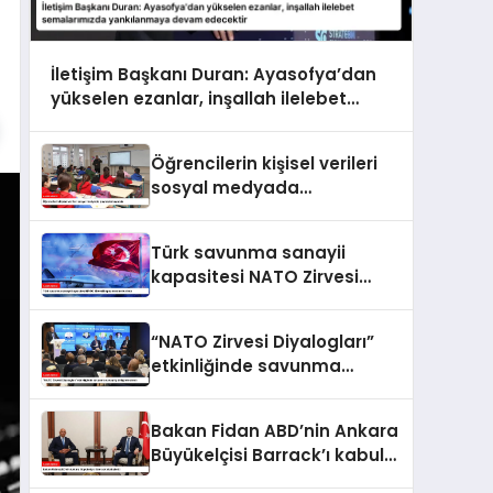
İletişim Başkanı Duran: Ayasofya’dan
yükselen ezanlar, inşallah ilelebet
semalarımızda yankılanmaya devam
edecektir
Öğrencilerin kişisel verileri
sosyal medyada
paylaşılamayacak
Türk savunma sanayii
kapasitesi NATO Zirvesi
kapsamında ele alındı
“NATO Zirvesi Diyalogları”
etkinliğinde savunma
sanayi iş birliği ele alındı
Bakan Fidan ABD’nin Ankara
Büyükelçisi Barrack’ı kabul
etti