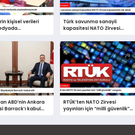
in kişisel verileri
Türk savunma sanayii
medyada
kapasitesi NATO Zirvesi
amayacak
kapsamında ele alındı
dan ABD’nin Ankara
RTÜK’ten NATO Zirvesi
si Barrack’ı kabul
yayınları için “milli güvenlik”
vurgusu