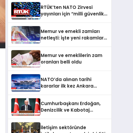
RTÜK’ten NATO Zirvesi
yayınları için “milli güvenlik”
vurgusu
Memur ve emekli zamları
netleşti: İşte yeni rakamlar
ve ödeme takvimi
Memur ve emeklilerin zam
oranları belli oldu
NATO’da alınan tarihi
kararlar ilk kez Ankara
Zirvesi’nde uygulanacak
Cumhurbaşkanı Erdoğan,
Denizcilik ve Kabotaj
Bayramı’nı kutladı
İletişim sektöründe