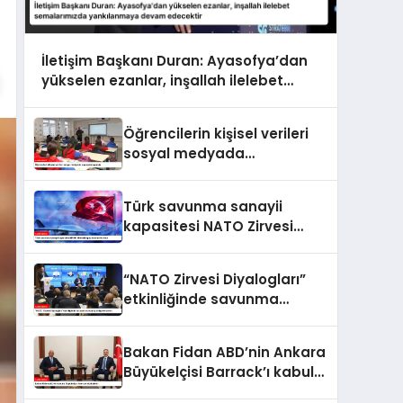
İletişim Başkanı Duran: Ayasofya’dan
yükselen ezanlar, inşallah ilelebet
semalarımızda yankılanmaya devam
edecektir
Öğrencilerin kişisel verileri
sosyal medyada
paylaşılamayacak
Türk savunma sanayii
kapasitesi NATO Zirvesi
kapsamında ele alındı
“NATO Zirvesi Diyalogları”
etkinliğinde savunma
sanayi iş birliği ele alındı
Bakan Fidan ABD’nin Ankara
Büyükelçisi Barrack’ı kabul
etti