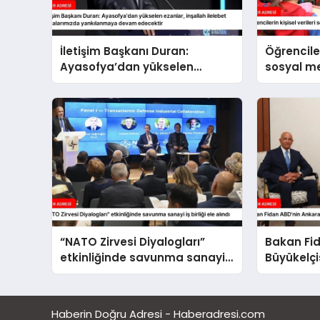
İletişim Başkanı Duran:
Öğrenciler
Ayasofya’dan yükselen
sosyal 
ezanlar, inşallah ilelebet
paylaşıl
semalarımızda yankılanmaya
devam edecektir
“NATO Zirvesi Diyalogları”
Bakan Fi
etkinliğinde savunma sanayi
Büyükelçi
iş birliği ele alındı
etti
Haberin Doğru Adresi - Haberadresi.com