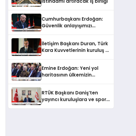
istihdamı artıracak iş birliği
Cumhurbaşkanı Erdoğan:
Güvenlik anlayışımızı
yeniden şekillendirmeliyiz
İletişim Başkanı Duran, Türk
Kara Kuvvetlerinin kuruluş yıl
dönümünü kutladı
Emine Erdoğan: Yeni yol
haritasının ülkemizin
geleceğine katkı sunmasını
temenni ederim
RTÜK Başkanı Daniş’ten
yayıncı kuruluşlara ve spor
yorumcularına çağrı