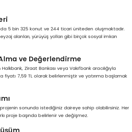
eri
nda 5 bin 325 konut ve 244 ticari üniteden oluşmaktadır.
yzaj alanları, yürüyüş yolları gibi birçok sosyal imkan
n Alma ve Değerlendirme
Halkbank, Ziraat Bankası veya Vakıfbank aracılığıyla
fika fiyatı 7,59 TL olarak belirlenmiştir ve yatırıma başlamak
nımı
e, projenin sonunda istediğiniz daireye sahip olabilirsiniz. Her
arkı proje başında belirlenir ve değişmez.
önüşüm