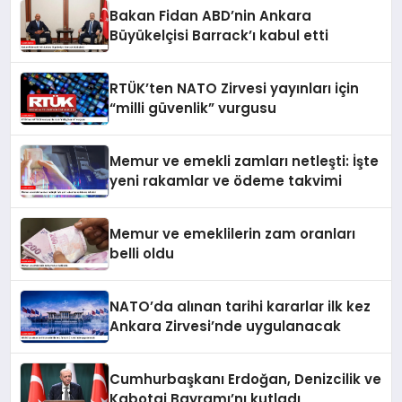
Bakan Fidan ABD’nin Ankara
Büyükelçisi Barrack’ı kabul etti
RTÜK’ten NATO Zirvesi yayınları için
“milli güvenlik” vurgusu
Memur ve emekli zamları netleşti: İşte
yeni rakamlar ve ödeme takvimi
Memur ve emeklilerin zam oranları
belli oldu
NATO’da alınan tarihi kararlar ilk kez
Ankara Zirvesi’nde uygulanacak
Cumhurbaşkanı Erdoğan, Denizcilik ve
Kabotaj Bayramı’nı kutladı