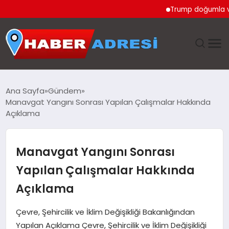
Trump doğumla vatanda
ANASAYFA
Ana Sayfa
Gündem
Manavgat Yangını Sonrası Yapılan Çalışmalar Hakkında
GÜNDEM
Açıklama
SPOR
Manavgat Yangını Sonrası
EKONOMI
Yapılan Çalışmalar Hakkında
Açıklama
TEKNOLOJI
Çevre, Şehircilik ve İklim Değişikliği Bakanlığından
EĞITIM
Yapılan Açıklama Çevre, Şehircilik ve İklim Değişikliği