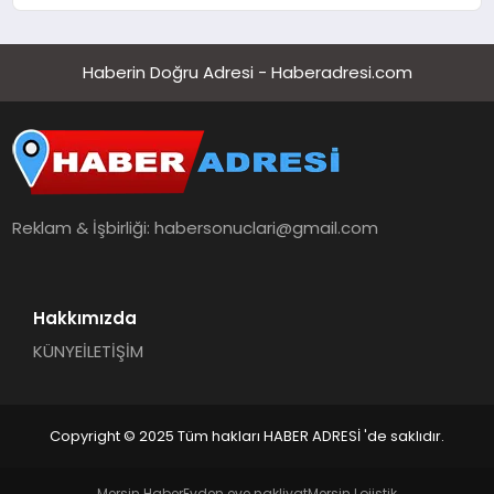
çağrı
Haberin Doğru Adresi - Haberadresi.com
Reklam & İşbirliği:
habersonuclari@gmail.com
Hakkımızda
KÜNYE
İLETİŞİM
Copyright © 2025 Tüm hakları HABER ADRESİ 'de saklıdır.
Mersin Haber
Evden eve nakliyat
Mersin Lojistik