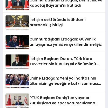
Cumhurbaşkanı Erdoğan, Denizcilik ve
Kabotaj Bayramı’nı kutladı
İletişim sektöründe istihdamı
artıracak iş birliği
Cumhurbaşkanı Erdoğan: Güvenlik
anlayışımızı yeniden şekillendirmeliyiz
İletişim Başkanı Duran, Türk Kara
Kuvvetlerinin kuruluş yıl dönümünü
kutladı
Emine Erdoğan: Yeni yol haritasının
ülkemizin geleceğine katkı sunmasını
temenni ederim
RTÜK Başkanı Daniş’ten yayıncı
kuruluşlara ve spor yorumcularına