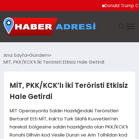
Donald Trump Ceuta’da
ANASAYFA
Ana Sayfa
Gündem
MİT, PKK/KCK’lı İki Teröristi Etkisiz Hale Getirdi
GÜNDEM
SPOR
MİT, PKK/KCK’lı İki Teröristi Etkisiz
Hale Getirdi
EKONOMI
MİT Operasyonla Saldırı Hazırlığındaki Teröristleri
TEKNOLOJI
Bertaraf Etti MİT, Irak’ta Türk Silahlı Kuvvetleri’nin
harekat bölgesine saldırı hazırlığında olan PKK/KCK’lı
EĞITIM
Ronahi Dilhvin kod Vesile Duran ve Arin Tolhildan kod