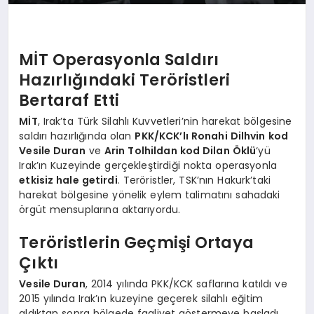
MİT Operasyonla Saldırı
Hazırlığındaki Teröristleri
Bertaraf Etti
MİT
, Irak’ta Türk Silahlı Kuvvetleri’nin harekat bölgesine
saldırı hazırlığında olan
PKK/KCK’lı Ronahi Dilhvin kod
Vesile Duran
ve
Arin Tolhildan kod Dilan Öklü
‘yü
Irak’ın Kuzeyinde gerçekleştirdiği nokta operasyonla
etkisiz hale getirdi
. Teröristler, TSK’nın Hakurk’taki
harekat bölgesine yönelik eylem talimatını sahadaki
örgüt mensuplarına aktarıyordu.
Teröristlerin Geçmişi Ortaya
Çıktı
Vesile Duran
, 2014 yılında PKK/KCK saflarına katıldı ve
2015 yılında Irak’ın kuzeyine geçerek silahlı eğitim
aldıktan sonra bölgede faaliyet göstermeye başladı.