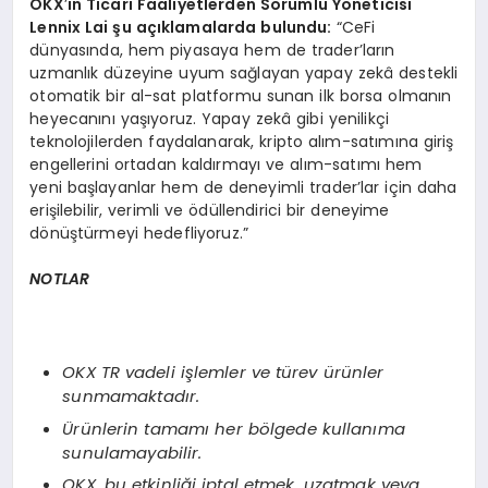
OKX
’
in Ticari Faaliyetlerden Sorumlu Y
ö
neticisi
Lennix Lai şu açıklamalarda bulundu:
“CeFi
dünyasında, hem piyasaya hem de trader’ların
uzmanlık düzeyine uyum sağlayan yapay zekâ destekli
otomatik bir al-sat platformu sunan ilk borsa olmanın
heyecanını yaşıyoruz. Yapay zekâ gibi yenilikçi
teknolojilerden faydalanarak, kripto alım-satımına giriş
engellerini ortadan kaldırmayı ve alım-satımı hem
yeni başlayanlar hem de deneyimli trader’lar için daha
erişilebilir, verimli ve ödüllendirici bir deneyime
dönüştürmeyi hedefliyoruz.”
NOTLAR
OKX TR vadeli işlemler ve tü
rev
ürünler
sunmamaktadır.
Ü
rünlerin tamamı her b
ö
lgede kullanıma
sunulamayabilir.
OKX, bu etkinliği iptal etmek, uzatmak veya