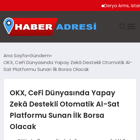
Derya Arms, İstanbul P
ANASAYFA
Ana Sayfa
Gündem
OKX, CeFi Dünyasında Yapay Zekâ Destekli Otomatik Al-
GÜNDEM
Sat Platformu Sunan İlk Borsa Olacak
SPOR
OKX, CeFi Dünyasında Yapay
EKONOMI
Zekâ Destekli Otomatik Al-Sat
Platformu Sunan İlk Borsa
TEKNOLOJI
Olacak
EĞITIM