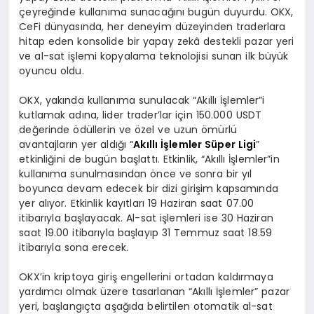
çeyreğinde kullanıma sunacağını bugün duyurdu. OKX,
CeFi dünyasında, her deneyim düzeyinden traderlara
hitap eden konsolide bir yapay zekâ destekli pazar yeri
ve al-sat işlemi kopyalama teknolojisi sunan ilk büyük
oyuncu oldu.
OKX, yakında kullanıma sunulacak “Akıllı İşlemler”i
kutlamak adına, lider trader’lar için 150.000 USDT
değerinde ödüllerin ve özel ve uzun ömürlü
avantajların yer aldığı “
Akıllı İşlemler Süper Ligi
”
etkinliğini de bugün başlattı. Etkinlik, “Akıllı İşlemler”in
kullanıma sunulmasından önce ve sonra bir yıl
boyunca devam edecek bir dizi girişim kapsamında
yer alıyor. Etkinlik kayıtları 19 Haziran saat 07.00
itibarıyla başlayacak. Al-sat işlemleri ise 30 Haziran
saat 19.00 itibarıyla başlayıp 31 Temmuz saat 18.59
itibarıyla sona erecek.
OKX’in kriptoya giriş engellerini ortadan kaldırmaya
yardımcı olmak üzere tasarlanan “Akıllı İşlemler” pazar
yeri, başlangıçta aşağıda belirtilen otomatik al-sat