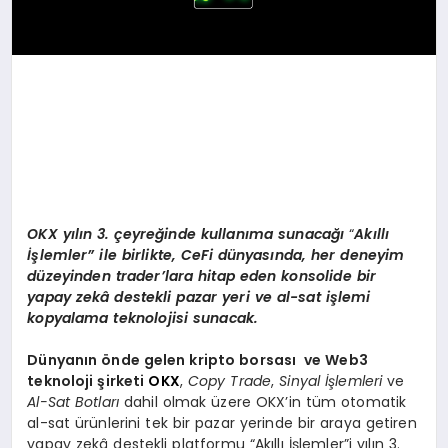
OKX
yılın 3. çeyreğinde kullanıma sunacağı
“
Akıllı
İşlemler” ile birlikte, CeFi dünyasında, her deneyim
düzeyinden trader’lara hitap eden konsolide bir
yapay zekâ destekli pazar yeri ve al-sat işlemi
kopyalama teknolojisi sunacak.
Dünyanın
ö
nde gelen kripto borsası ve Web3
teknoloji şirketi
OKX
,
Copy Trade
,
Sinyal İşlemleri
ve
Al-Sat Botları
dahil olmak üzere OKX’in tüm otomatik
al-sat ürünlerini tek bir pazar yerinde bir araya getiren
yapay zekâ destekli platformu “Akıllı İşlemler”i yılın 3.