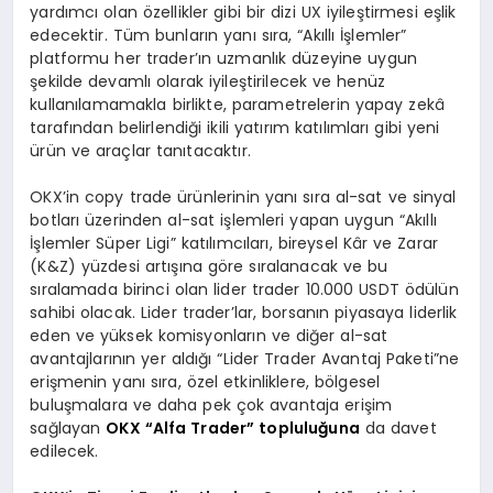
yardımcı olan özellikler gibi bir dizi UX iyileştirmesi eşlik
edecektir. Tüm bunların yanı sıra, “Akıllı İşlemler”
platformu her trader’ın uzmanlık düzeyine uygun
şekilde devamlı olarak iyileştirilecek ve henüz
kullanılamamakla birlikte, parametrelerin yapay zekâ
tarafından belirlendiği ikili yatırım katılımları gibi yeni
ürün ve araçlar tanıtacaktır.
OKX’in copy trade ürünlerinin yanı sıra al-sat ve sinyal
botları üzerinden al-sat işlemleri yapan uygun “Akıllı
İşlemler Süper Ligi” katılımcıları, bireysel Kâr ve Zarar
(K&Z) yüzdesi artışına göre sıralanacak ve bu
sıralamada birinci olan lider trader 10.000 USDT ödülün
sahibi olacak. Lider trader’lar, borsanın piyasaya liderlik
eden ve yüksek komisyonların ve diğer al-sat
avantajlarının yer aldığı “Lider Trader Avantaj Paketi”ne
erişmenin yanı sıra, özel etkinliklere, bölgesel
buluşmalara ve daha pek çok avantaja erişim
sağlayan
OKX “Alfa Trader” topluluğuna
da davet
edilecek.