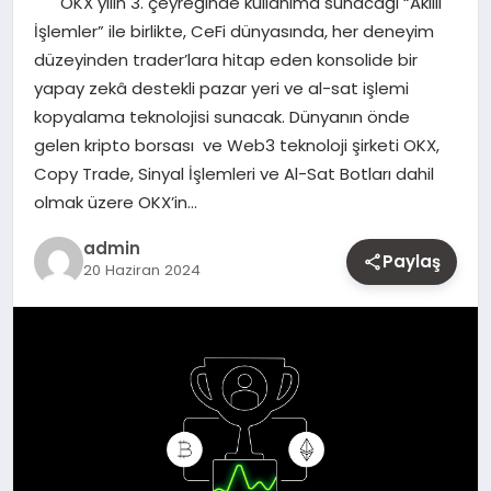
OKX yılın 3. çeyreğinde kullanıma sunacağı “Akıllı
MAGAZIN
İşlemler” ile birlikte, CeFi dünyasında, her deneyim
düzeyinden trader’lara hitap eden konsolide bir
YAŞAM
yapay zekâ destekli pazar yeri ve al-sat işlemi
kopyalama teknolojisi sunacak. Dünyanın önde
OTOMOBIL
gelen kripto borsası ve Web3 teknoloji şirketi OKX,
Copy Trade, Sinyal İşlemleri ve Al-Sat Botları dahil
olmak üzere OKX’in…
admin
Paylaş
20 Haziran 2024