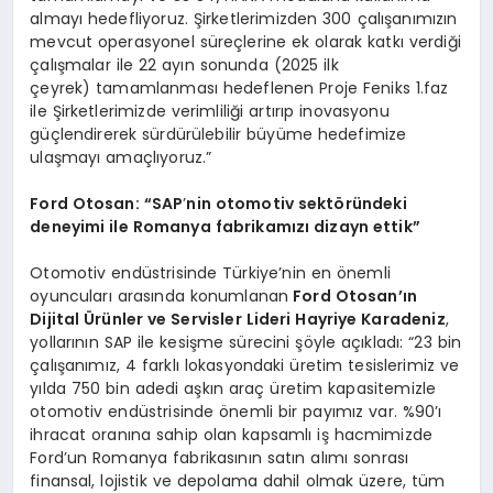
almayı hedefliyoruz. Şirketlerimizden 300 çalışanımızın
mevcut operasyonel süreçlerine ek olarak katkı verdiği
çalışmalar ile 22 ayın sonunda (2025 ilk
çeyrek) tamamlanması hedeflenen Proje Feniks 1.faz
ile Şirketlerimizde verimliliği artırıp inovasyonu
güçlendirerek sürdürülebilir büyüme hedefimize
ulaşmayı amaçlıyoruz.”
Ford Otosan: “SAP
’
nin otomotiv sekt
ö
ründeki
deneyimi ile Romanya fabrikamızı dizayn ettik”
Otomotiv endüstrisinde Türkiye’nin en önemli
oyuncuları arasında konumlanan
Ford Otosan’ın
Dijital
Ü
rünler ve Servisler Lideri Hayriye Karadeniz
,
yollarının SAP ile kesişme sürecini şöyle açıkladı: “23 bin
çalışanımız, 4 farklı lokasyondaki üretim tesislerimiz ve
yılda 750 bin adedi aşkın araç üretim kapasitemizle
otomotiv endüstrisinde önemli bir payımız var. %90’ı
ihracat oranına sahip olan kapsamlı iş hacmimizde
Ford’un Romanya fabrikasının satın alımı sonrası
finansal, lojistik ve depolama dahil olmak üzere, tüm