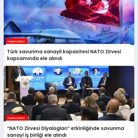
Türk savunma sanayii kapasitesi NATO Zirvesi
kapsamında ele alındı
“NATO Zirvesi Diyalogları” etkinliğinde savunma
sanayi iş birliği ele alındı