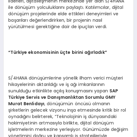
liderleri, dijitalleşmenin merkezinde yer alan S/4HANA
ile dönüşüm yolculuklarını paylaştı. Katılımcılar, dijital
dönüşüm projelerinde elde ettikleri deneyimleri ve
başarıları değerlendirirken, bir projenin nasıl
yürütülmesi gerektiğine dair de ipuçları verdi.
“Türkiye ekonomisinin üçte birini ağırladık”
S/4HANA dönüşümlerine yönelik ilham verici müşteri
hikayelerinin aktarıldığı ve iş ağı imkanlarının
sunulduğu etkinlikte açılış konuşmasını yapan
SAP
Türkiye Servis ve Danışmanlıktan Sorumlu GMY
Murat Benlidayı
, dönüşümün öncüsü olmanın
şirketlerin gelecek vizyonu inşa etmesinde kritik bir rol
oynadığını belirterek, “Teknolojinin iş dünyasındaki
hakimiyetinin artmasıyla birlikte, dijital dönüşüm
işletmelerin merkezine yerleşiyor. Günümüzde değişim
yönetimini doğru ve kapsamlı iş stratejileriyle