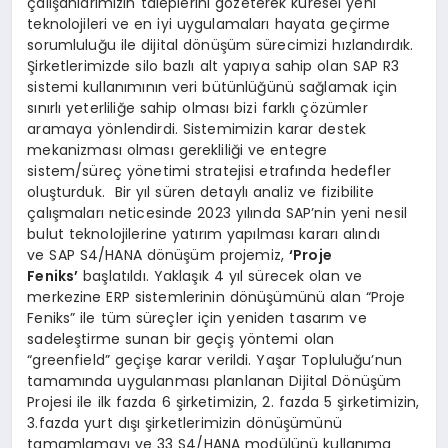
çalışanlarımızın taleplerini gözeterek küresel yeni
teknolojileri ve en iyi uygulamaları hayata geçirme
sorumluluğu ile dijital dönüşüm sürecimizi hızlandırdık.
Şirketlerimizde silo bazlı alt yapıya sahip olan SAP R3
sistemi kullanımının veri bütünlüğünü sağlamak için
sınırlı yeterliliğe sahip olması bizi farklı çözümler
aramaya yönlendirdi. Sistemimizin karar destek
mekanizması olması gerekliliği ve entegre
sistem/süreç yönetimi stratejisi etrafında hedefler
oluşturduk. Bir yıl süren detaylı analiz ve fizibilite
çalışmaları neticesinde 2023 yılında SAP’nin yeni nesil
bulut teknolojilerine yatırım yapılması kararı alındı
ve SAP S4/HANA dönüşüm projemiz,
‘Proje
Feniks’
başlatıldı. Yaklaşık 4 yıl sürecek olan ve
merkezine ERP sistemlerinin dönüşümünü alan “Proje
Feniks” ile tüm süreçler için yeniden tasarım ve
sadeleştirme sunan bir geçiş yöntemi olan
“greenfield” geçişe karar verildi. Yaşar Topluluğu’nun
tamamında uygulanması planlanan Dijital Dönüşüm
Projesi ile ilk fazda 6 şirketimizin, 2. fazda 5 şirketimizin,
3.fazda yurt dışı şirketlerimizin dönüşümünü
tamamlamayı ve 33 S4/HANA modülünü kullanıma