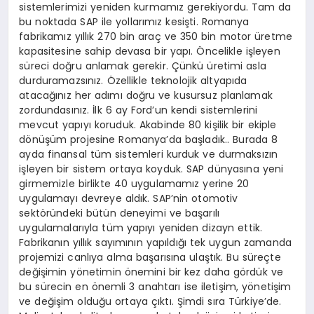
sistemlerimizi yeniden kurmamız gerekiyordu. Tam da
bu noktada SAP ile yollarımız kesişti. Romanya
fabrikamız yıllık 270 bin araç ve 350 bin motor üretme
kapasitesine sahip devasa bir yapı. Öncelikle işleyen
süreci doğru anlamak gerekir. Çünkü üretimi asla
durduramazsınız. Özellikle teknolojik altyapıda
atacağınız her adımı doğru ve kusursuz planlamak
zordundasınız. İlk 6 ay Ford’un kendi sistemlerini
mevcut yapıyı koruduk. Akabinde 80 kişilik bir ekiple
dönüşüm projesine Romanya’da başladık.. Burada 8
ayda finansal tüm sistemleri kurduk ve durmaksızın
işleyen bir sistem ortaya koyduk. SAP dünyasına yeni
girmemizle birlikte 40 uygulamamız yerine 20
uygulamayı devreye aldık. SAP’nin otomotiv
sektöründeki bütün deneyimi ve başarılı
uygulamalarıyla tüm yapıyı yeniden dizayn ettik.
Fabrikanın yıllık sayımının yapıldığı tek uygun zamanda
projemizi canlıya alma başarısına ulaştık. Bu süreçte
değişimin yönetimin önemini bir kez daha gördük ve
bu sürecin en önemli 3 anahtarı ise iletişim, yönetişim
ve değişim olduğu ortaya çıktı. Şimdi sıra Türkiye’de.