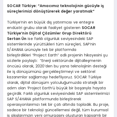
SOCAR Türkiye: “Amacımız teknolojinin gücüyle iş
süreçlerimizi dönüştürerek değer yaratmak”
Türkiye’nin en büyük dış yatırımcısı ve entegre
endüstri grubu olarak faaliyet gösteren
SOCAR
Türkiye’nin Dijital Çözümler Grup Direktörü
Sertan Ün
ise farklı olgunluk seviyesindeki SAP
sistemlerinde yürüttükleri tüm süreçleri, SAP’nin
S/4HANA ürünüyle tek bir platformda
birleştirdikleri “Project Earth” adlı projenin hikayesini şu
sözlerle paylaştı: “Enerji sektöründe dijitalleşmenin
öncüsü olarak, 2020’den bu yana teknolojinin desteği
ile iş dönüşümünü gerçekleştirmeyi ve sektörel
kazanımlar sağlamayı hedefliyoruz. SOCAR Türkiye
olarak, dijital dönüşüm yolculuğumuzda stratejik bir
adım olan ‘Project Earth’ü büyük bir başarıyla hayata
geçirdik. Farklı olgunluk seviyesindeki SAP sistemlerimizi
SAP S/4HANA platformunda birleştirerek
operasyonlarımızı tek bir çatı altında topladık. Bu proje,
sadece bir teknoloji güncellemesi değil, tüm kurumsal
iş akışlarımızın yeni omurgasını oluşturan kapsamlı bir