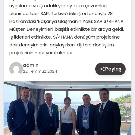
uygulama ve iş odaklı yapay zeka çözümleri
MAGAZIN
alanında lider SAP, Türkiye’deki iş ortaklarıyla 28
Haziran’daki ‘Başarıya Ulaşmanın Yolu: SAP S/4HANA
YAŞAM
Müşteri Deneyimleri’ başlıklı etkinlikte bir araya geldi.
İş liderleri etkinlikte, S/4HANA dönüşüm projelerine
OTOMOBIL
dair deneyimlerini paylaşırken, dijitale dönüşüm
projelerinin nasıl yürütülmesi…
admin
Paylaş
22 Temmuz 2024