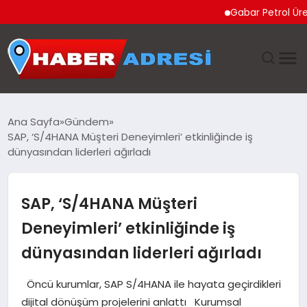
Gabar Petrol Üretiminde Re
ANASAYFA
Ana Sayfa
Gündem
SAP, ‘S/4HANA Müşteri Deneyimleri’ etkinliğinde iş
GÜNDEM
dünyasından liderleri ağırladı
SPOR
SAP, ‘S/4HANA Müşteri
EKONOMI
Deneyimleri’ etkinliğinde iş
dünyasından liderleri ağırladı
TEKNOLOJI
Öncü kurumlar, SAP S/4HANA ile hayata geçirdikleri
EĞITIM
dijital dönüşüm projelerini anlattı Kurumsal