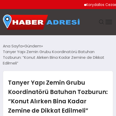
Korydallos Cezaevi’nde 
ANASAYFA
Ana Sayfa
Gündem
Tanyer Yapı Zemin Grubu Koordinatörü Batuhan
GÜNDEM
Tozburun: “Konut Alırken Bina Kadar Zemine de Dikkat
Edilmeli”
SPOR
Tanyer Yapı Zemin Grubu
EKONOMI
Koordinatörü Batuhan Tozburun:
TEKNOLOJI
“Konut Alırken Bina Kadar
EĞITIM
Zemine de Dikkat Edilmeli”