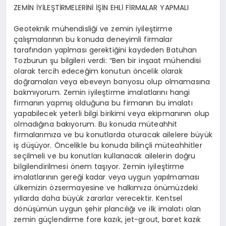
ZEMİN İYİLEŞTİRMELERİNİ İŞİN EHLİ FİRMALAR YAPMALI
Geoteknik mühendisliği ve zemin iyileştirme
çalışmalarının bu konuda deneyimli firmalar
tarafından yaplması gerektiğini kaydeden Batuhan
Tozburun şu bilgileri verdi: “Ben bir inşaat mühendisi
olarak tercih edeceğim konutun öncelik olarak
doğramaları veya ebeveyn banyosu olup olmamasına
bakmıyorum. Zemin iyileştirme imalatlarını hangi
firmanın yapmış olduğuna bu firmanın bu imalatı
yapabilecek yeterli bilgi birikimi veya ekipmanının olup
olmadığına bakıyorum. Bu konuda müteahhit
firmalarımıza ve bu konutlarda oturacak ailelere büyük
iş düşüyor. Öncelikle bu konuda bilinçli müteahhitler
seçilmeli ve bu konutları kullanacak ailelerin doğru
bilgilendirilmesi önem taşıyor. Zemin iyileştirme
imalatlarının gereği kadar veya uygun yapılmaması
ülkemizin özsermayesine ve halkımıza önümüzdeki
yıllarda daha büyük zararlar verecektir. Kentsel
dönüşümün uygun şehir plancılığı ve ilk imalatı olan
zemin güçlendirme fore kazık, jet-grout, baret kazık