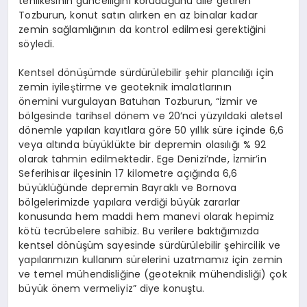
tehlikesinin güncelliğini koruduğunu dile getiren
Tozburun, konut satın alırken en az binalar kadar
zemin sağlamlığının da kontrol edilmesi gerektiğini
söyledi.
Kentsel dönüşümde sürdürülebilir şehir plancılığı için
zemin iyileştirme ve geoteknik imalatlarının
önemini vurgulayan Batuhan Tozburun, “İzmir ve
bölgesinde tarihsel dönem ve 20’nci yüzyıldaki aletsel
dönemle yapılan kayıtlara göre 50 yıllık süre içinde 6,6
veya altında büyüklükte bir depremin olasılığı % 92
olarak tahmin edilmektedir. Ege Denizi’nde, İzmir’in
Seferihisar ilçesinin 17 kilometre açığında 6,6
büyüklüğünde depremin Bayraklı ve Bornova
bölgelerimizde yapılara verdiği büyük zararlar
konusunda hem maddi hem manevi olarak hepimiz
kötü tecrübelere sahibiz. Bu verilere baktığımızda
kentsel dönüşüm sayesinde sürdürülebilir şehircilik ve
yapılarımızın kullanım sürelerini uzatmamız için zemin
ve temel mühendisliğine (geoteknik mühendisliği) çok
büyük önem vermeliyiz” diye konuştu.