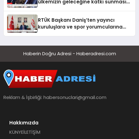
ülkemizin geleceğine katkı sunmasını
temenni ederim
RTÜK Başkanı Daniş’ten yayıncı
kuruluşlara ve spor yorumcularına
çağrı
Haberin Doğru Adresi - Haberadresi.com
Reklam & İşbirliği:
habersonuclari@gmail.com
Hakkımızda
KÜNYE
İLETİŞİM