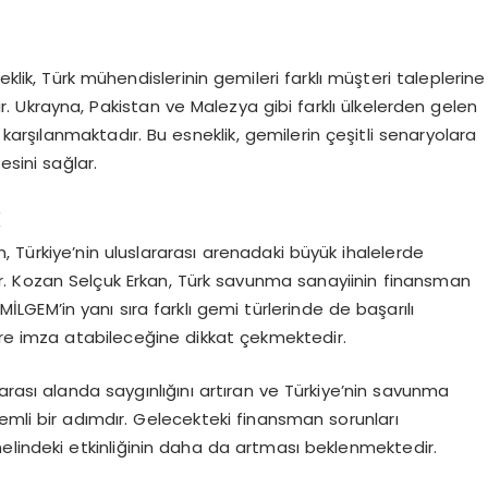
eklik, Türk mühendislerinin gemileri farklı müşteri taleplerine
r. Ukrayna, Pakistan ve Malezya gibi farklı ülkelerden gelen
karşılanmaktadır. Bu esneklik, gemilerin çeşitli senaryolara
esini sağlar.
k
 Türkiye’nin uluslararası arenadaki büyük ihalelerde
ir. Kozan Selçuk Erkan, Türk savunma sanayiinin finansman
İLGEM’in yanı sıra farklı gemi türlerinde de başarılı
ere imza atabileceğine dikkat çekmektedir.
arası alanda saygınlığını artıran ve Türkiye’nin savunma
emli bir adımdır. Gelecekteki finansman sorunları
elindeki etkinliğinin daha da artması beklenmektedir.