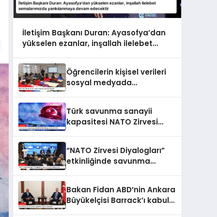
İletişim Başkanı Duran: Ayasofya’dan
yükselen ezanlar, inşallah ilelebet
semalarımızda yankılanmaya devam
edecektir
Öğrencilerin kişisel verileri
sosyal medyada
paylaşılamayacak
Türk savunma sanayii
kapasitesi NATO Zirvesi
kapsamında ele alındı
“NATO Zirvesi Diyalogları”
etkinliğinde savunma
sanayi iş birliği ele alındı
Bakan Fidan ABD’nin Ankara
Büyükelçisi Barrack’ı kabul
etti