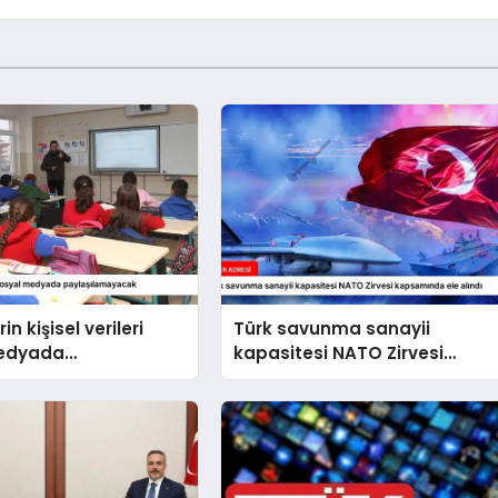
in kişisel verileri
Türk savunma sanayii
medyada
kapasitesi NATO Zirvesi
amayacak
kapsamında ele alındı