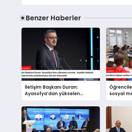
Benzer Haberler
İletişim Başkanı Duran:
Öğrenciler
Ayasofya’dan yükselen
sosyal 
ezanlar, inşallah ilelebet
paylaşıl
semalarımızda yankılanmaya
devam edecektir