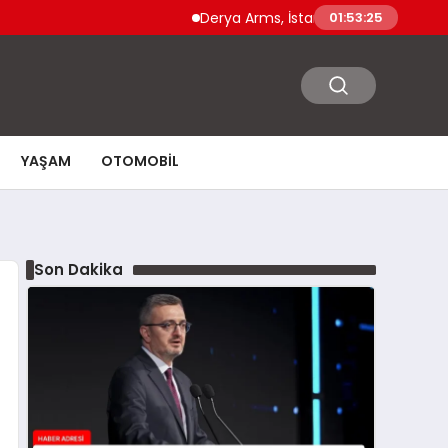
Derya Arms, İstanbul Prohunt 2026’da yeni 
01:53:26
YAŞAM
OTOMOBIL
Son Dakika