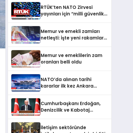
RTÜK’ten NATO Zirvesi
yayınları için “milli güvenlik”
vurgusu
Memur ve emekli zamları
netleşti: İşte yeni rakamlar
ve ödeme takvimi
Memur ve emeklilerin zam
oranları belli oldu
NATO’da alınan tarihi
kararlar ilk kez Ankara
Zirvesi’nde uygulanacak
Cumhurbaşkanı Erdoğan,
Denizcilik ve Kabotaj
Bayramı’nı kutladı
İletişim sektöründe