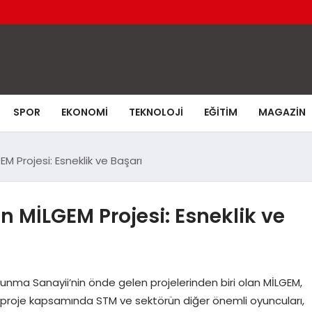
SPOR
EKONOMI
TEKNOLOJI
EĞITIM
MAGAZIN
M Projesi: Esneklik ve Başarı
 MİLGEM Projesi: Esneklik ve
unma Sanayii’nin önde gelen projelerinden biri olan MİLGEM,
. Bu proje kapsamında STM ve sektörün diğer önemli oyuncuları,