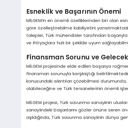
Esneklik ve Başarının Önemi
MİLGEM’in en önemli özelliklerinden biri olan esn
göre özelleştirebilme kabiliyetini yansıtmaktadı
talepler, Türk mühendisler tarafından başarıyla 
ve ihtiyaçlara hızlı bir şekilde uyum sağlayabilm
Finansman Sorunu ve Gelece
MİLGEM projesinde elde edilen başarıya rağmen,
finansman sorunuyla karşılaştığı belirtilmekted
konusundaki sıkıntıları çözebilmesi durumunda, M
olabileceğine ve Türk tersanelerinin önemli işl
MİLGEM projesi, Türk savunma sanayiinin uluslar
sanayiindeki başarılarını gözler önüne seren ön
aşıldığında, Türk savunma sanayiinin dünya gen