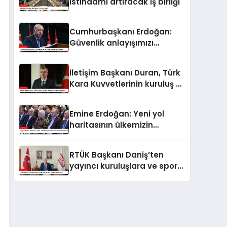
istihdamı artıracak iş birliği
Cumhurbaşkanı Erdoğan:
Güvenlik anlayışımızı
yeniden şekillendirmeliyiz
İletişim Başkanı Duran, Türk
Kara Kuvvetlerinin kuruluş yıl
dönümünü kutladı
Emine Erdoğan: Yeni yol
haritasının ülkemizin
geleceğine katkı sunmasını
temenni ederim
RTÜK Başkanı Daniş’ten
yayıncı kuruluşlara ve spor
yorumcularına çağrı