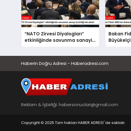
“NATO Zirvesi Diyalogları”
Bakan Fi
etkinliğinde savunma sanayi
Büyükelçi
iş birliği ele alındı
etti
Haberin Doğru Adresi - Haberadresi.com
Reklam & İşbirliği:
habersonuclari@gmail.com
Copyright © 2025 Tüm hakları HABER ADRESİ 'de saklıdır.