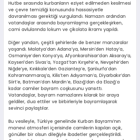
Hutbe sırasında kurbanların eziyet edilmeden kesilmesi
ve çevre temizliği konusunda hassasiyetle
davranılması gerektiği vurgulandı. Namazın ardından
vatandaşlar arasında bayramlaşma gerçekleşirken,
cami avlularında lokum ve çikolata ikramı yapıldı.
Diğer yandan, çeşitli şehirlerde de benzer manzaralar
yaşandı. Malatya’dan Adana’ya, Mersin’den Hatay’a,
Osmaniye’den Konya’ya, Afyonkarahisar’dan Aksaray’a,
Kayseri’den Sivas’a, Yozgat’tan Kırşehir’e, Nevşehir’den
Niğde’ye, Kırıkkale’den Gaziantep’e, Şanlıurfa’dan
Kahramanmaraş’a, Kilis’ten Adıyaman’a, Diyarbakır’dan
Siirt’e, Batman’dan Mardin’e, Elazığ’dan da Elazığ’a
kadar camiler bayram coşkusunu yansıttı.
Vatandaşlar, bayram namazlarını kılarak bir araya
geldiler, dua ettiler ve birbirleriyle bayramlaşarak
sevinci paylaştılar.
Bu vesileyle, Türkiye genelinde Kurban Bayramı’nın
manevi atmosferi içerisinde camilerin kapıları açık,
gönüller bir olsun dileğiyle ibadetler gerçekleştirildi.