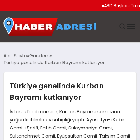
ABD Başkanı Trump’tan
ANASAYFA
Ana Sayfa
Gündem
Türkiye genelinde Kurban Bayramı kutlanıyor
GÜNDEM
SPOR
Türkiye genelinde Kurban
Bayramı kutlanıyor
EKONOMI
İstanbul’daki camiler, Kurban Bayramı namazına
TEKNOLOJI
yoğun katılımla ev sahipliği yaptı. Ayasofya-i Kebir
Cami-i Şerifi, Fatih Camii, Süleymaniye Camii,
EĞITIM
Sultanahmet Camii, Eyüpsultan Camii, Taksim Camii