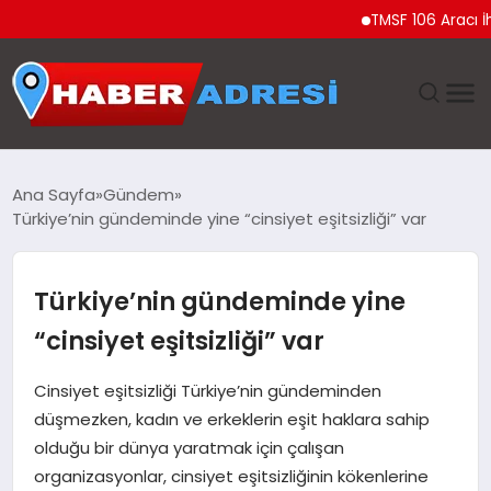
TMSF 106 Aracı İhale il
ANASAYFA
Ana Sayfa
Gündem
Türkiye’nin gündeminde yine “cinsiyet eşitsizliği” var
GÜNDEM
SPOR
Türkiye’nin gündeminde yine
“cinsiyet eşitsizliği” var
EKONOMI
Cinsiyet eşitsizliği Türkiye’nin gündeminden
TEKNOLOJI
düşmezken, kadın ve erkeklerin eşit haklara sahip
olduğu bir dünya yaratmak için çalışan
EĞITIM
organizasyonlar, cinsiyet eşitsizliğinin kökenlerine