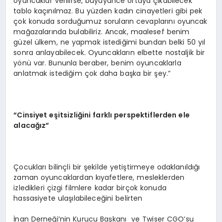
oyuncaklar verilirse, büyüyünce ortaya çıkabilecek
tablo kaçınılmaz. Bu yüzden kadın cinayetleri gibi pek
çok konuda sorduğumuz soruların cevaplarını oyuncak
mağazalarında bulabiliriz. Ancak, maalesef benim
güzel ülkem, ne yapmak istediğimi bundan belki 50 yıl
sonra anlayabilecek. Oyuncakların elbette nostaljik bir
yönü var. Bununla beraber, benim oyuncaklarla
anlatmak istediğim çok daha başka bir şey.”
“Cinsiyet eşitsizliğini farklı perspektiflerden ele
alacağız”
Çocukları bilinçli bir şekilde yetiştirmeye odaklanıldığı
zaman oyuncaklardan kıyafetlere, mesleklerden
izledikleri çizgi filmlere kadar birçok konuda
hassasiyete ulaşılabileceğini belirten
İnan Derneği’nin Kurucu Başkanı ve Twiser CGO’su