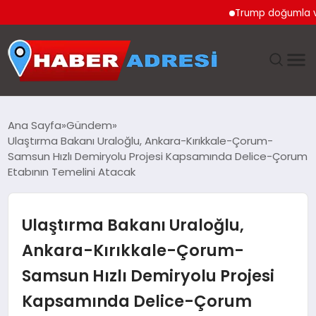
Trump doğumla vatanda
ANASAYFA
Ana Sayfa
Gündem
Ulaştırma Bakanı Uraloğlu, Ankara-Kırıkkale-Çorum-
GÜNDEM
Samsun Hızlı Demiryolu Projesi Kapsamında Delice-Çorum
Etabının Temelini Atacak
SPOR
Ulaştırma Bakanı Uraloğlu,
EKONOMI
Ankara-Kırıkkale-Çorum-
TEKNOLOJI
Samsun Hızlı Demiryolu Projesi
EĞITIM
Kapsamında Delice-Çorum