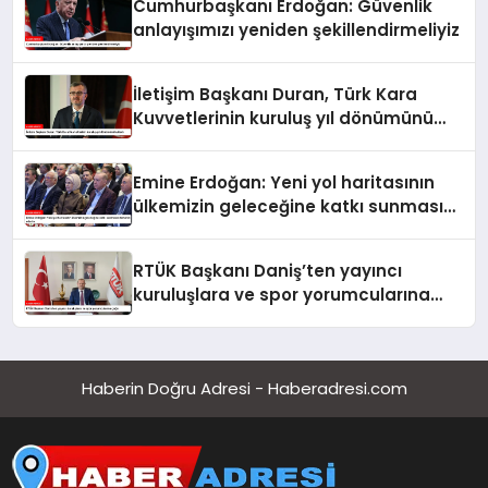
Cumhurbaşkanı Erdoğan: Güvenlik
anlayışımızı yeniden şekillendirmeliyiz
İletişim Başkanı Duran, Türk Kara
Kuvvetlerinin kuruluş yıl dönümünü
kutladı
Emine Erdoğan: Yeni yol haritasının
ülkemizin geleceğine katkı sunmasını
temenni ederim
RTÜK Başkanı Daniş’ten yayıncı
kuruluşlara ve spor yorumcularına
çağrı
Haberin Doğru Adresi - Haberadresi.com