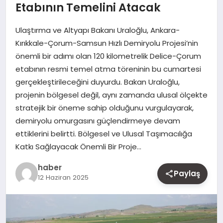
Etabının Temelini Atacak
MAGAZIN
Ulaştırma ve Altyapı Bakanı Uraloğlu, Ankara-
YAŞAM
Kırıkkale-Çorum-Samsun Hızlı Demiryolu Projesi’nin
önemli bir adımı olan 120 kilometrelik Delice-Çorum
OTOMOBIL
etabının resmi temel atma töreninin bu cumartesi
gerçekleştirileceğini duyurdu. Bakan Uraloğlu,
projenin bölgesel değil, aynı zamanda ulusal ölçekte
stratejik bir öneme sahip olduğunu vurgulayarak,
demiryolu omurgasını güçlendirmeye devam
ettiklerini belirtti. Bölgesel ve Ulusal Taşımacılığa
Katkı Sağlayacak Önemli Bir Proje…
haber
Paylaş
12 Haziran 2025