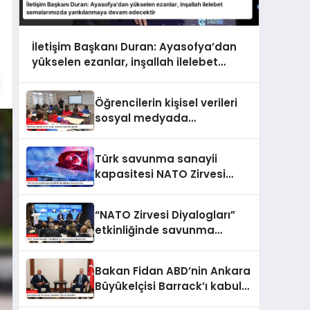
İletişim Başkanı Duran: Ayasofya’dan
yükselen ezanlar, inşallah ilelebet
semalarımızda yankılanmaya devam
edecektir
Öğrencilerin kişisel verileri
sosyal medyada
paylaşılamayacak
Türk savunma sanayii
kapasitesi NATO Zirvesi
kapsamında ele alındı
“NATO Zirvesi Diyalogları”
etkinliğinde savunma
sanayi iş birliği ele alındı
Bakan Fidan ABD’nin Ankara
Büyükelçisi Barrack’ı kabul
etti