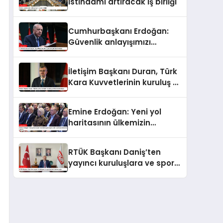
istihdamı artıracak iş birliği
Cumhurbaşkanı Erdoğan:
Güvenlik anlayışımızı
yeniden şekillendirmeliyiz
İletişim Başkanı Duran, Türk
Kara Kuvvetlerinin kuruluş yıl
dönümünü kutladı
Emine Erdoğan: Yeni yol
haritasının ülkemizin
geleceğine katkı sunmasını
temenni ederim
RTÜK Başkanı Daniş’ten
yayıncı kuruluşlara ve spor
yorumcularına çağrı