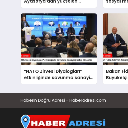
Ayasofya’dan yükselen
sosyal 
ezanlar, inşallah ilelebet
paylaşıl
semalarımızda yankılanmaya
devam edecektir
“NATO Zirvesi Diyalogları”
Bakan Fi
etkinliğinde savunma sanayi
Büyükelçi
iş birliği ele alındı
etti
Haberin Doğru Adresi - Haberadresi.com