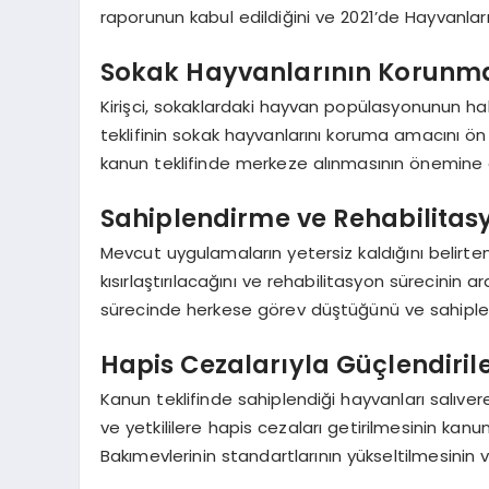
raporunun kabul edildiğini ve 2021’de Hayvanları
Sokak Hayvanlarının Korunmas
Kirişci, sokaklardaki hayvan popülasyonunun hal
teklifinin sokak hayvanlarını koruma amacını ön
kanun teklifinde merkeze alınmasının önemine 
Sahiplendirme ve Rehabilitasy
Mevcut uygulamaların yetersiz kaldığını belirten 
kısırlaştırılacağını ve rehabilitasyon sürecinin
sürecinde herkese görev düştüğünü ve sahipleni
Hapis Cezalarıyla Güçlendiril
Kanun teklifinde sahiplendiği hayvanları salıver
ve yetkililere hapis cezaları getirilmesinin kanu
Bakımevlerinin standartlarının yükseltilmesinin