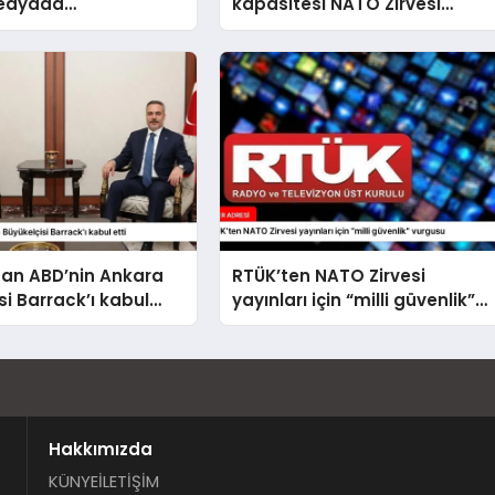
medyada
kapasitesi NATO Zirvesi
amayacak
kapsamında ele alındı
dan ABD’nin Ankara
RTÜK’ten NATO Zirvesi
si Barrack’ı kabul
yayınları için “milli güvenlik”
vurgusu
Hakkımızda
KÜNYE
İLETİŞİM