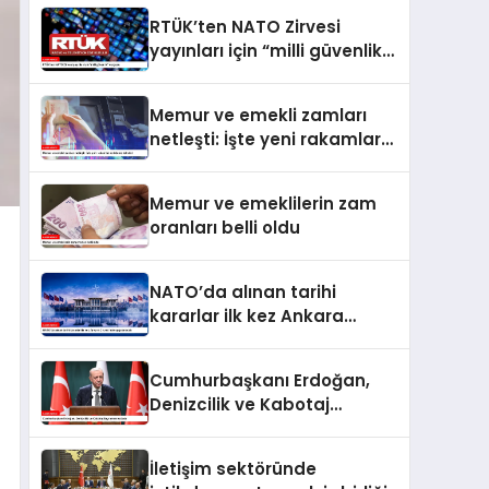
RTÜK’ten NATO Zirvesi
yayınları için “milli güvenlik”
vurgusu
Memur ve emekli zamları
netleşti: İşte yeni rakamlar
ve ödeme takvimi
Memur ve emeklilerin zam
oranları belli oldu
NATO’da alınan tarihi
kararlar ilk kez Ankara
Zirvesi’nde uygulanacak
Cumhurbaşkanı Erdoğan,
Denizcilik ve Kabotaj
Bayramı’nı kutladı
İletişim sektöründe