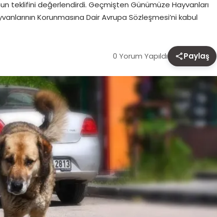
anun teklifini değerlendirdi. Geçmişten Günümüze Hayvanları
Hayvanlarının Korunmasına Dair Avrupa Sözleşmesi’ni kabul
0 Yorum Yapıldı
Paylaş