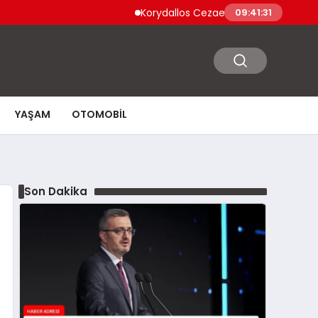
Korydallos Cezaevi’nde Türk Mahkumlar İsyan
09:41:32
YAŞAM
OTOMOBIL
Son Dakika